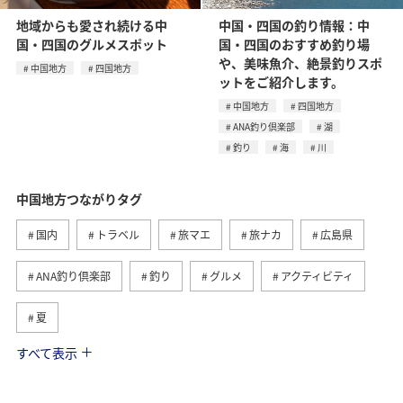
地域からも愛され続ける中
中国・四国の釣り情報：中
国・四国のグルメスポット
国・四国のおすすめ釣り場
や、美味魚介、絶景釣りスポ
中国地方
四国地方
ットをご紹介します。
中国地方
四国地方
ANA釣り倶楽部
湖
釣り
海
川
中国地方つながりタグ
国内
トラベル
旅マエ
旅ナカ
広島県
ANA釣り倶楽部
釣り
グルメ
アクティビティ
夏
すべて表示
島根県
山口県
四国地方
趣味
鳥取県
川
岡山県
湖
家族旅行
自然・植物