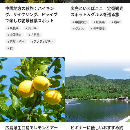
中国地方の秋旅：ハイキン
広島といえばここ！定番観光
グ、サイクリング、ドライブ
スポット＆グルメを巡る旅
で楽しむ絶景紅葉スポット
中国地方
広島県
趣味
島根県
山口県
グルメ
世界遺産
中国地方
広島県
自然・植物
アクティビティ
秋
広島県生口島でレモンとアー
ビギナーに優しいおすすめ釣