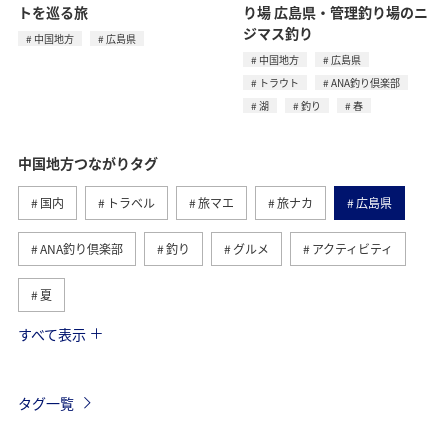
トを巡る旅
り場 広島県・管理釣り場のニ
ジマス釣り
中国地方
広島県
中国地方
広島県
トラウト
ANA釣り倶楽部
湖
釣り
春
中国地方つながりタグ
国内
トラベル
旅マエ
旅ナカ
広島県
ANA釣り倶楽部
釣り
グルメ
アクティビティ
夏
すべて表示
島根県
山口県
四国地方
趣味
鳥取県
川
岡山県
湖
家族旅行
自然・植物
タグ一覧
秋
世界遺産
歴史・文化・芸術