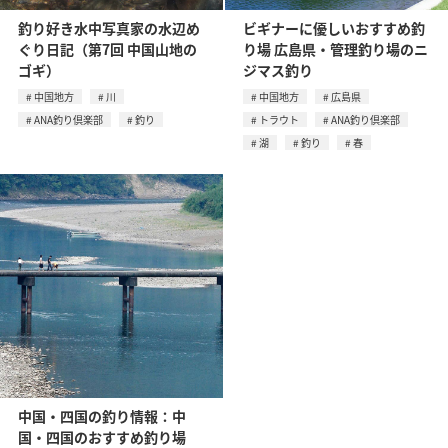
釣り好き水中写真家の水辺め
ビギナーに優しいおすすめ釣
ぐり日記（第7回 中国山地の
り場 広島県・管理釣り場のニ
ゴギ）
ジマス釣り
中国地方
川
中国地方
広島県
ANA釣り倶楽部
釣り
トラウト
ANA釣り倶楽部
湖
釣り
春
中国・四国の釣り情報：中
国・四国のおすすめ釣り場