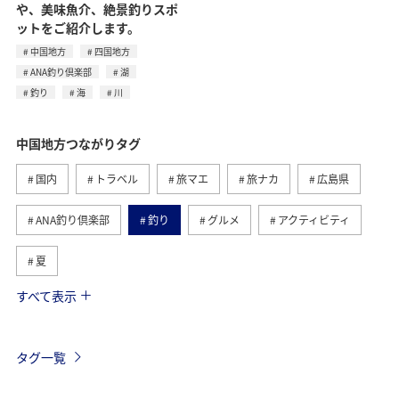
や、美味魚介、絶景釣りスポ
ットをご紹介します。
中国地方
四国地方
ANA釣り倶楽部
湖
釣り
海
川
中国地方つながりタグ
国内
トラベル
旅マエ
旅ナカ
広島県
ANA釣り倶楽部
釣り
グルメ
アクティビティ
夏
すべて表示
島根県
山口県
四国地方
趣味
鳥取県
川
岡山県
湖
家族旅行
自然・植物
タグ一覧
秋
世界遺産
歴史・文化・芸術