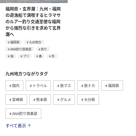
福岡県・玄界灘：九州・福岡
の遊漁船で満喫するヒラマサ
のルアー釣り交通至便な福岡
から強烈な引きを求めて玄界
灘へ
福岡県
九州地方
ANA釣り倶楽部
釣り
海
ブリ
春
冬
九州地方つながりタグ
国内
トラベル
旅マエ
旅ナカ
福岡県
宮崎県
熊本県
グルメ
大分県
ANA釣り倶楽部
すべて表示
温泉
長崎県
佐賀県
アクティビティ