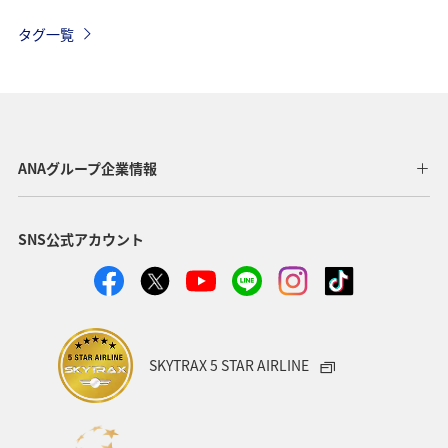
趣味
釣り
春
自然・植物
夏
海
タグ一覧
鹿児島県
ホテル
四国地方
ワーケーション
一人旅
秋
歴史・文化・芸術
ライフ
ANAのふるさと納税
北陸地方
川
東北地方
ANAグループ企業情報
冬
旅館
飛行機
ショッピング＆ライフ
SNS公式アカウント
北海道
関西地方
東海地方
家族旅行
ワーケーション（家族）
ワーケーション（単身）
カップル
アオリイカ
糸島
出張グルメ
SKYTRAX 5 STAR AIRLINE
ゴルフ
ANA CA's Note
日常
紅葉
山形県
電車
マイルを使う
沖縄県