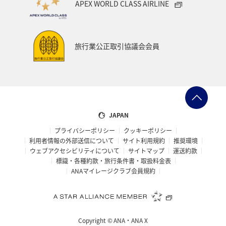
APEX WORLD CLASS AIRLINE
マイルを貯める
愛媛県
和歌山県
静岡県
沖縄
香川県
高知県
夜景
旅行業公正取引協議会会員
日本の歴史・文化・芸術
マダイ
湖
ブリ
JAPAN
プライバシーポリシー
クッキーポリシー
利用者情報の外部送信について
サイト利用規約
推奨環境
ウェブアクセシビリティについて
サイトマップ
運送約款
標識・各種約款・旅行条件書・取扱料金表
ANAマイレージクラブ会員規約
Copyright ©
ANA・ANA X