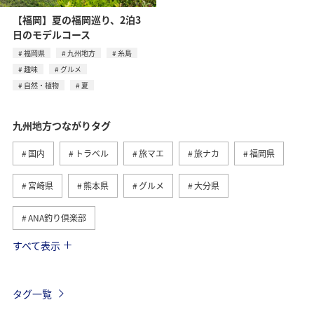
【福岡】夏の福岡巡り、2泊3
日のモデルコース
福岡県
九州地方
糸島
趣味
グルメ
自然・植物
夏
九州地方つながりタグ
国内
トラベル
旅マエ
旅ナカ
福岡県
宮崎県
熊本県
グルメ
大分県
ANA釣り倶楽部
すべて表示
温泉
長崎県
佐賀県
アクティビティ
趣味
釣り
春
自然・植物
夏
海
タグ一覧