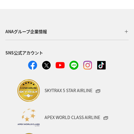
鹿児島県
ホテル
四国地方
ワーケーション
一人旅
秋
歴史・文化・芸術
ライフ
ANAのふるさと納税
北陸地方
川
東北地方
ANAグループ企業情報
冬
旅館
飛行機
ショッピング＆ライフ
SNS公式アカウント
北海道
関西地方
東海地方
家族旅行
ワーケーション（家族）
ワーケーション（単身）
カップル
アオリイカ
糸島
出張グルメ
SKYTRAX 5 STAR AIRLINE
ゴルフ
ANA CA's Note
日常
紅葉
山形県
電車
マイルを使う
沖縄県
APEX WORLD CLASS AIRLINE
マイルを貯める
愛媛県
和歌山県
静岡県