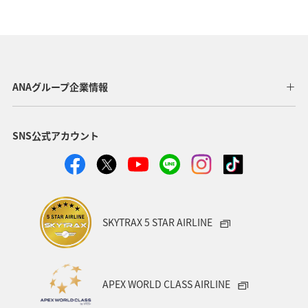
鹿児島県
ホテル
四国地方
ワーケーション
一人旅
秋
歴史・文化・芸術
ライフ
ANAのふるさと納税
北陸地方
川
東北地方
ANAグループ企業情報
冬
旅館
飛行機
ショッピング＆ライフ
SNS公式アカウント
北海道
関西地方
東海地方
家族旅行
ワーケーション（家族）
ワーケーション（単身）
カップル
アオリイカ
糸島
出張グルメ
SKYTRAX 5 STAR AIRLINE
ゴルフ
ANA CA's Note
日常
紅葉
山形県
電車
マイルを使う
沖縄県
APEX WORLD CLASS AIRLINE
マイルを貯める
愛媛県
和歌山県
静岡県