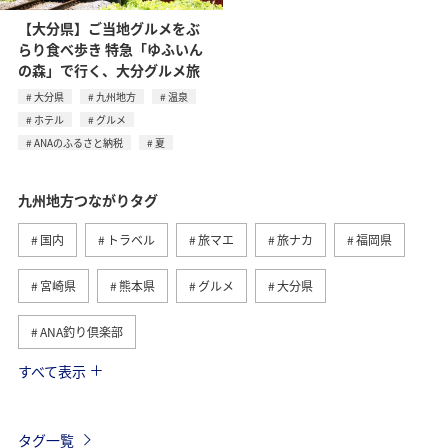
【大分県】ご当地グルメをぶ
らり食べ歩き 特急「ゆふいん
の森」で行く、大分グルメ旅
大分県
九州地方
温泉
ホテル
グルメ
ANAのふるさと納税
夏
九州地方つながりタグ
国内
トラベル
旅マエ
旅ナカ
福岡県
宮崎県
熊本県
グルメ
大分県
ANA釣り倶楽部
すべて表示
温泉
長崎県
佐賀県
アクティビティ
趣味
釣り
春
自然・植物
夏
海
タグ一覧