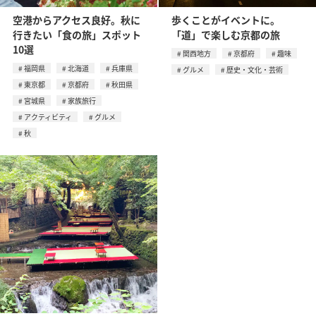
空港からアクセス良好。秋に
歩くことがイベントに。
行きたい「食の旅」スポット
「道」で楽しむ京都の旅
10選
関西地方
京都府
趣味
福岡県
北海道
兵庫県
グルメ
歴史・文化・芸術
東京都
京都府
秋田県
宮城県
家族旅行
アクティビティ
グルメ
秋