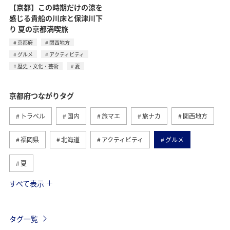
【京都】この時期だけの涼を
感じる貴船の川床と保津川下
り 夏の京都満喫旅
京都府
関西地方
グルメ
アクティビティ
歴史・文化・芸術
夏
京都府つながりタグ
トラベル
国内
旅マエ
旅ナカ
関西地方
福岡県
北海道
アクティビティ
グルメ
夏
すべて表示
ANA釣り倶楽部
家族旅行
秋田県
秋
歴史・文化・芸術
島根県
釣り
川
春
タグ一覧