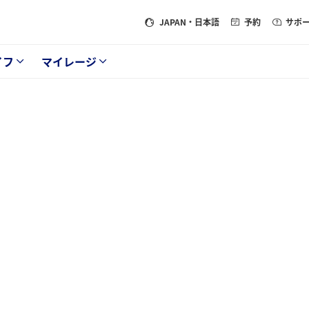
JAPAN
・日本語
予約
サポ
イフ
マイレージ