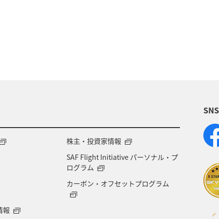
田県
秋
歴史・文化・芸術
島根県
釣り
宮城県
趣味
和歌山県
アユ
長野県
SN
株主・投資家情報
SAF Flight Initiative パーソナル・プ
ログラム
カーボン・オフセットプログラム
情報