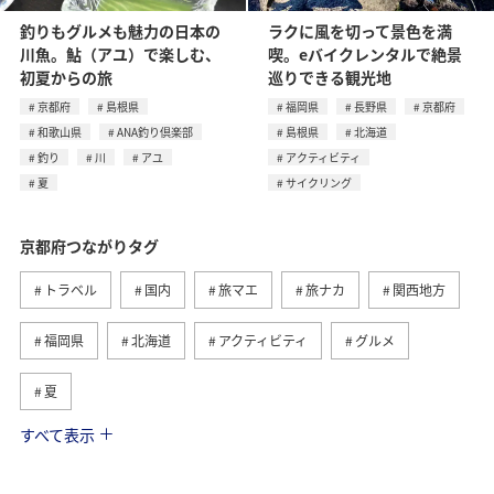
釣りもグルメも魅力の日本の
ラクに風を切って景色を満
川魚。鮎（アユ）で楽しむ、
喫。eバイクレンタルで絶景
初夏からの旅
巡りできる観光地
京都府
島根県
福岡県
長野県
京都府
和歌山県
ANA釣り倶楽部
島根県
北海道
釣り
川
アユ
アクティビティ
夏
サイクリング
京都府つながりタグ
トラベル
国内
旅マエ
旅ナカ
関西地方
福岡県
北海道
アクティビティ
グルメ
夏
すべて表示
ANA釣り倶楽部
家族旅行
秋田県
秋
歴史・文化・芸術
島根県
釣り
川
春