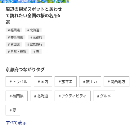
周辺の観光スポットとあわせ
て訪れたい全国の桜の名所5
選
福岡県
北海道
神奈川県
京都府
秋田県
家族旅行
自然・植物
春
京都府つながりタグ
トラベル
国内
旅マエ
旅ナカ
関西地方
福岡県
北海道
アクティビティ
グルメ
夏
すべて表示
ANA釣り倶楽部
家族旅行
秋田県
秋
歴史・文化・芸術
島根県
釣り
川
春