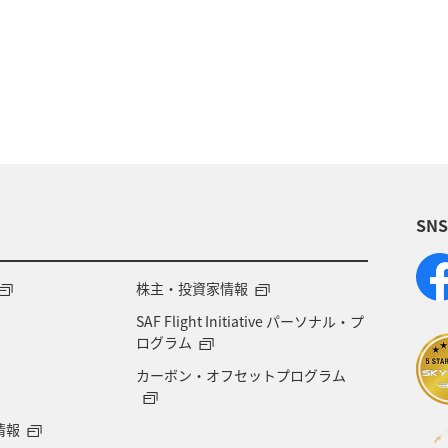
田県
秋
歴史・文化・芸術
島根県
釣り
宮城県
趣味
和歌山県
アユ
長野県
SN
株主・投資家情報
SAF Flight Initiative パーソナル・プ
ログラム
カーボン・オフセットプログラム
情報