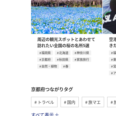
周辺の観光スポットとあわせて
空
訪れたい全国の桜の名所5選
き
福岡県
北海道
神奈川県
京都府
秋田県
家族旅行
自然・植物
春
京都府つながりタグ
トラベル
国内
旅マエ
すべて表示