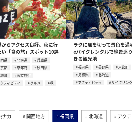
港からアクセス良好。秋に行
ラクに風を切って景色を満
たい「食の旅」スポット10選
eバイクレンタルで絶景巡
きる観光地
福岡県
北海道
兵庫県
福岡県
長野県
京都府
東京都
京都府
秋田県
島根県
北海道
宮城県
家族旅行
アクティビティ
サイクリン
アクティビティ
グルメ
秋
旅ナカ
関西地方
福岡県
北海道
アクテ