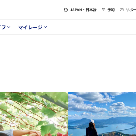
JAPAN
・日本語
予約
サポ
イフ
マイレージ