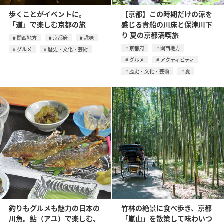
歩くことがイベントに。
【京都】この時期だけの涼を
「道」で楽しむ京都の旅
感じる貴船の川床と保津川下
り 夏の京都満喫旅
関西地方
京都府
趣味
京都府
関西地方
グルメ
歴史・文化・芸術
グルメ
アクティビティ
歴史・文化・芸術
夏
釣りもグルメも魅力の日本の
竹林の絶景に食べ歩き、京都
川魚。鮎（アユ）で楽しむ、
「嵐山」を散策して味わいつ