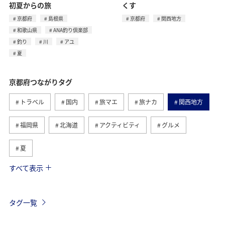
初夏からの旅
くす
京都府
島根県
京都府
関西地方
和歌山県
ANA釣り倶楽部
釣り
川
アユ
夏
京都府つながりタグ
トラベル
国内
旅マエ
旅ナカ
関西地方
福岡県
北海道
アクティビティ
グルメ
夏
すべて表示
ANA釣り倶楽部
家族旅行
秋田県
秋
歴史・文化・芸術
島根県
釣り
川
春
タグ一覧
自然・植物
神奈川県
兵庫県
東京都