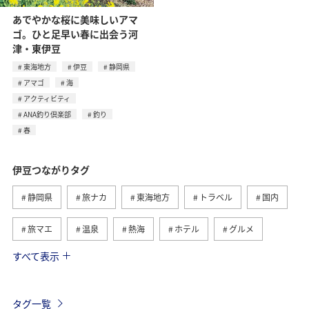
あでやかな桜に美味しいアマ
ゴ。ひと足早い春に出会う河
津・東伊豆
東海地方
伊豆
静岡県
アマゴ
海
アクティビティ
ANA釣り倶楽部
釣り
春
伊豆つながりタグ
静岡県
旅ナカ
東海地方
トラベル
国内
旅マエ
温泉
熱海
ホテル
グルメ
すべて表示
旅館
アマゴ
春
海
アクティビティ
ANA釣り倶楽部
釣り
タグ一覧