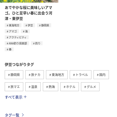
あでやかな桜に美味しいアマ
ゴ。ひと足早い春に出会う河
津・東伊豆
東海地方
伊豆
静岡県
アマゴ
海
アクティビティ
ANA釣り倶楽部
釣り
春
伊豆つながりタグ
静岡県
旅ナカ
東海地方
トラベル
国内
旅マエ
温泉
熱海
ホテル
グルメ
すべて表示
旅館
アマゴ
春
海
アクティビティ
ANA釣り倶楽部
釣り
タグ一覧