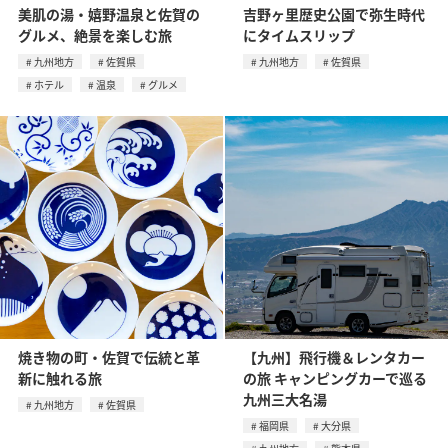
美肌の湯・嬉野温泉と佐賀の
吉野ヶ里歴史公園で弥生時代
グルメ、絶景を楽しむ旅
にタイムスリップ
九州地方
佐賀県
九州地方
佐賀県
ホテル
温泉
グルメ
焼き物の町・佐賀で伝統と革
【九州】飛行機＆レンタカー
新に触れる旅
の旅 キャンピングカーで巡る
九州三大名湯
九州地方
佐賀県
福岡県
大分県