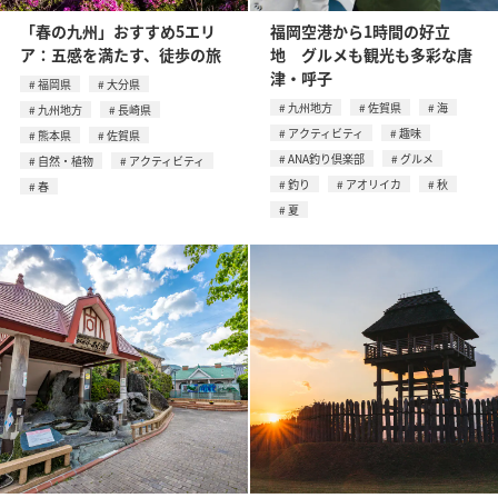
「春の九州」おすすめ5エリ
福岡空港から1時間の好立
ア：五感を満たす、徒歩の旅
地 グルメも観光も多彩な唐
津・呼子
福岡県
大分県
九州地方
佐賀県
海
九州地方
長崎県
アクティビティ
趣味
熊本県
佐賀県
ANA釣り倶楽部
グルメ
自然・植物
アクティビティ
釣り
アオリイカ
秋
春
夏