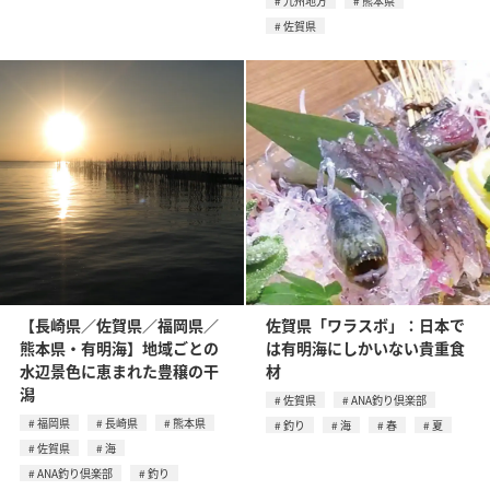
九州地方
熊本県
佐賀県
【長崎県／佐賀県／福岡県／
佐賀県「ワラスボ」：日本で
熊本県・有明海】地域ごとの
は有明海にしかいない貴重食
水辺景色に恵まれた豊穣の干
材
潟
佐賀県
ANA釣り倶楽部
福岡県
長崎県
熊本県
釣り
海
春
夏
佐賀県
海
ANA釣り倶楽部
釣り