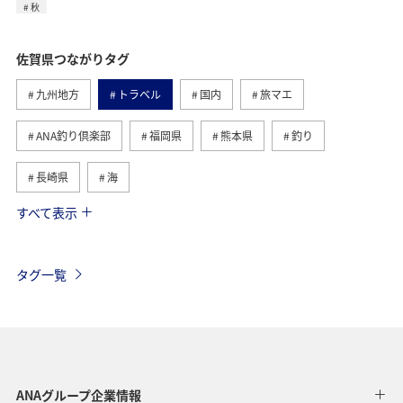
秋
佐賀県つながりタグ
九州地方
トラベル
国内
旅マエ
ANA釣り倶楽部
福岡県
熊本県
釣り
長崎県
海
すべて表示
旅ナカ
大分県
春
アクティビティ
秋
グルメ
夏
自然・植物
趣味
アオリイカ
タグ一覧
ホテル
温泉
ANAグループ企業情報