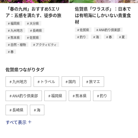
「春の九州」おすすめ5エリ
佐賀県「ワラスボ」：日本で
ア：五感を満たす、徒歩の旅
は有明海にしかいない貴重食
材
福岡県
大分県
佐賀県
ANA釣り倶楽部
九州地方
長崎県
釣り
海
春
夏
熊本県
佐賀県
自然・植物
アクティビティ
春
佐賀県つながりタグ
九州地方
トラベル
国内
旅マエ
ANA釣り倶楽部
福岡県
熊本県
釣り
長崎県
海
すべて表示
旅ナカ
大分県
春
アクティビティ
秋