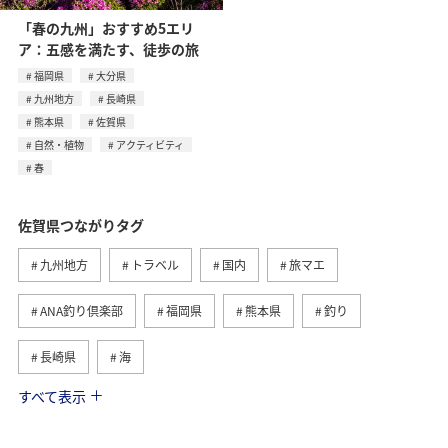
「春の九州」おすすめ5エリ
ア：五感を満たす、徒歩の旅
福岡県
大分県
九州地方
長崎県
熊本県
佐賀県
自然・植物
アクティビティ
春
佐賀県つながりタグ
九州地方
トラベル
国内
旅マエ
ANA釣り倶楽部
福岡県
熊本県
釣り
長崎県
海
すべて表示
旅ナカ
大分県
春
アクティビティ
秋