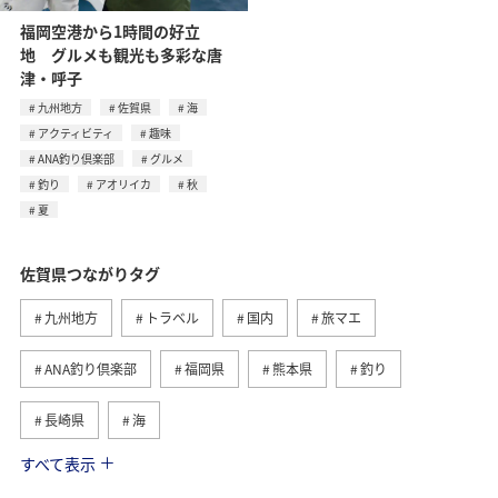
福岡空港から1時間の好立
地 グルメも観光も多彩な唐
津・呼子
九州地方
佐賀県
海
アクティビティ
趣味
ANA釣り倶楽部
グルメ
釣り
アオリイカ
秋
夏
佐賀県つながりタグ
九州地方
トラベル
国内
旅マエ
ANA釣り倶楽部
福岡県
熊本県
釣り
長崎県
海
すべて表示
旅ナカ
大分県
春
アクティビティ
秋