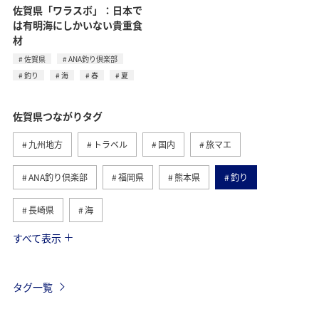
佐賀県「ワラスボ」：日本で
は有明海にしかいない貴重食
材
佐賀県
ANA釣り倶楽部
釣り
海
春
夏
佐賀県つながりタグ
九州地方
トラベル
国内
旅マエ
ANA釣り倶楽部
福岡県
熊本県
釣り
長崎県
海
すべて表示
旅ナカ
大分県
春
アクティビティ
秋
グルメ
夏
自然・植物
趣味
アオリイカ
タグ一覧
ホテル
温泉