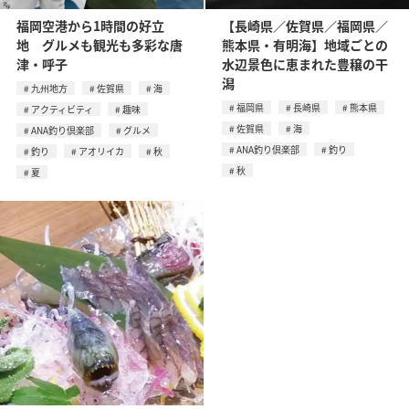
福岡空港から1時間の好立
【長崎県／佐賀県／福岡県／
地 グルメも観光も多彩な唐
熊本県・有明海】地域ごとの
津・呼子
水辺景色に恵まれた豊穣の干
潟
九州地方
佐賀県
海
福岡県
長崎県
熊本県
アクティビティ
趣味
佐賀県
海
ANA釣り倶楽部
グルメ
ANA釣り倶楽部
釣り
釣り
アオリイカ
秋
秋
夏