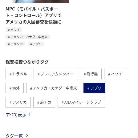
MPC（モバイル・パスポー
ト・コントロール）アプリで
アメリカの入国審査を快適に
ハワイ
アメリカ・カナダ・中南米
アメリカ
アプリ
保安検査つながりタグ
トラベル
プレミアムメンバー
飛行機
ハワイ
海外
アメリカ・カナダ・中南米
アプリ
アメリカ
旅ナカ
ANAマイレージクラブ
すべて表示
機内
ダイヤモンドサービス
マイルを貯める
プラチナサービス
車
手荷物
タグ一覧