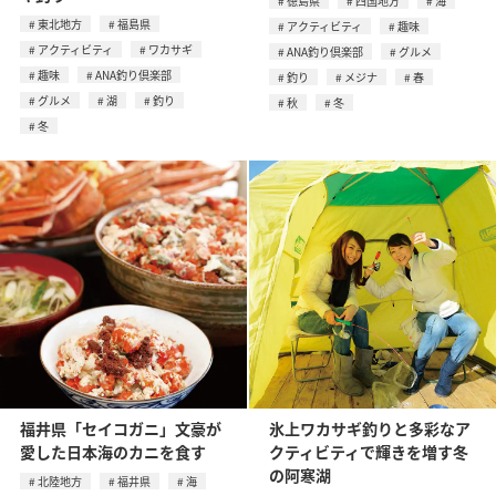
徳島県
四国地方
海
東北地方
福島県
アクティビティ
趣味
アクティビティ
ワカサギ
ANA釣り倶楽部
グルメ
趣味
ANA釣り倶楽部
釣り
メジナ
春
グルメ
湖
釣り
秋
冬
冬
福井県「セイコガニ」文豪が
氷上ワカサギ釣りと多彩なア
愛した日本海のカニを食す
クティビティで輝きを増す冬
の阿寒湖
北陸地方
福井県
海