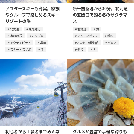
アフタースキーも充実。家族
新千歳空港から30分。北海道
やグループで楽しめるスキー
の玄関口で釣る冬のサクラマ
リゾートの旅
ス
北海道
東北地方
北海道
海
家族旅行
カップル
アクティビティ
趣味
アクティビティ
趣味
ANA釣り倶楽部
グルメ
スキー・スノボ
冬
釣り
冬
初心者から上級者までみんな
グルメが豊富で手軽な釣りも