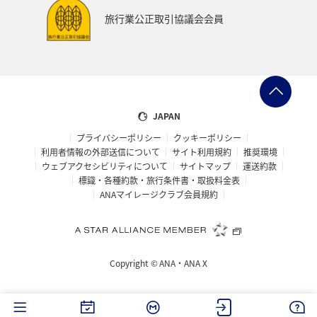
福井県
日常
ショッピング＆ライフ
旅行業公正取引協議会会員
マイルを貯める
石川県
スズキ
ブリ
ハワイ
フナ
和歌山県
南伊豆
東南アジア・南アジア
香港
ベトナム
家族旅行
JAPAN
プライバシーポリシー
クッキーポリシー
熊本県
九州地方
札幌
徳島県
北陸地方
利用者情報の外部送信について
サイト利用規約
推奨環境
ウェブアクセシビリティについて
サイトマップ
運送約款
東北海道
旅アト
栃木県
関東・甲信越地方
標識・各種約款・旅行条件書・取扱料金表
ANAマイレージクラブ会員規約
富山県
大分県
宮崎県
岩手県
ニュージーランド
島根県
ホノルル
山梨県
Copyright ©
ANA・ANA X
西表島
宮古島
山口県
洞爺湖
バンコク
クリスマス
オーストリア
フィリピン
関西地方