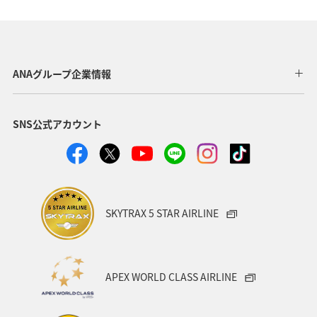
福島県
川
愛媛県
趣味
東京都
温泉
年末年始
トラウト
茨城県
ANAグループ企業情報
クロダイ
長野県
愛知県
お祭り・イベント
SNS公式アカウント
ライフ
ANAのふるさと納税
八丈島
マアジ
メキシコ
タイ
オーストラリア
東海地方
福岡県
兵庫県
ANAグルメマイル
神奈川県
SKYTRAX 5 STAR AIRLINE
イシダイ
石垣
ロウニンアジ（GT）
宮城県
沖縄県
高知県
ツアー
東北地方
APEX WORLD CLASS AIRLINE
スキー・スノボ
旅館
山形県
三重県