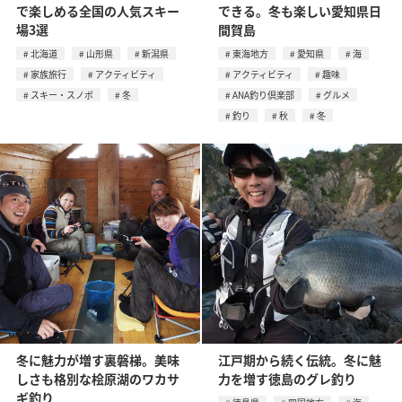
で楽しめる全国の人気スキー
できる。冬も楽しい愛知県日
場3選
間賀島
北海道
山形県
新潟県
東海地方
愛知県
海
家族旅行
アクティビティ
アクティビティ
趣味
スキー・スノボ
冬
ANA釣り倶楽部
グルメ
釣り
秋
冬
冬に魅力が増す裏磐梯。美味
江戸期から続く伝統。冬に魅
しさも格別な桧原湖のワカサ
力を増す徳島のグレ釣り
ギ釣り