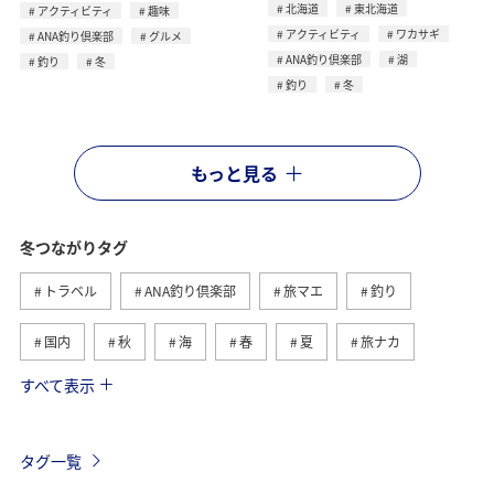
北海道
東北海道
アクティビティ
趣味
アクティビティ
ワカサギ
ANA釣り倶楽部
グルメ
ANA釣り倶楽部
湖
釣り
冬
釣り
冬
もっと見る
冬つながりタグ
トラベル
ANA釣り倶楽部
旅マエ
釣り
国内
秋
海
春
夏
旅ナカ
すべて表示
北海道
湖
ワカサギ
アクティビティ
沖縄
グルメ
海外
長崎県
アオリイカ
タグ一覧
千葉県
メジナ
マダイ
鹿児島県
静岡県