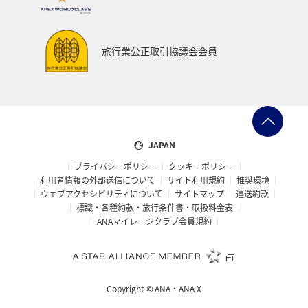
スキー・スノボ
旅館
山形県
三重県
福井県
日常
ショッピング＆ライフ
旅行業公正取引協議会会員
マイルを貯める
石川県
和歌山県
南伊豆
ブリ
ハワイ
スズキ
フナ
東南アジア・南アジア
香港
ベトナム
家族旅行
JAPAN
プライバシーポリシー
クッキーポリシー
熊本県
九州地方
札幌
徳島県
北陸地方
利用者情報の外部送信について
サイト利用規約
推奨環境
ウェブアクセシビリティについて
サイトマップ
運送約款
東北海道
旅アト
栃木県
関東・甲信越地方
標識・各種約款・旅行条件書・取扱料金表
ANAマイレージクラブ会員規約
富山県
洞爺湖
バンコク
西表島
宮古島
島根県
山口県
ホノルル
ニュージーランド
Copyright ©
ANA・ANA X
宮崎県
大分県
岩手県
山梨県
関西地方