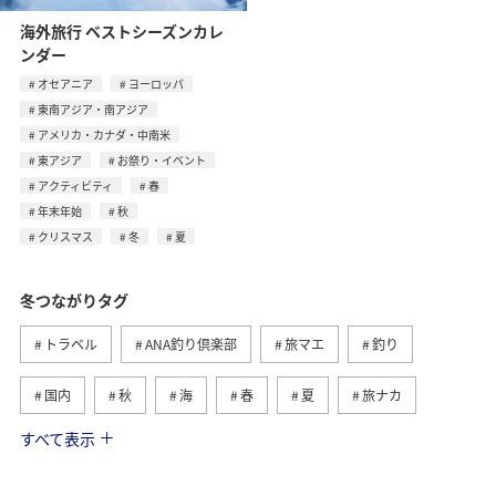
海外旅行 ベストシーズンカレ
ンダー
オセアニア
ヨーロッパ
東南アジア・南アジア
アメリカ・カナダ・中南米
東アジア
お祭り・イベント
アクティビティ
春
年末年始
秋
クリスマス
冬
夏
冬つながりタグ
トラベル
ANA釣り倶楽部
旅マエ
釣り
国内
秋
海
春
夏
旅ナカ
すべて表示
北海道
湖
ワカサギ
アクティビティ