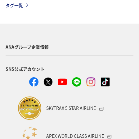
沖縄
グルメ
海外
長崎県
アオリイカ
タグ一覧
千葉県
メジナ
マダイ
鹿児島県
静岡県
福島県
川
愛媛県
趣味
東京都
温泉
年末年始
トラウト
茨城県
ANAグループ企業情報
クロダイ
長野県
愛知県
お祭り・イベント
SNS公式アカウント
ライフ
ANAのふるさと納税
八丈島
マアジ
タイ
メキシコ
オーストラリア
東海地方
福岡県
兵庫県
ANAグルメマイル
神奈川県
SKYTRAX 5 STAR AIRLINE
高知県
イシダイ
石垣
沖縄県
ロウニンアジ（GT）
宮城県
ツアー
東北地方
APEX WORLD CLASS AIRLINE