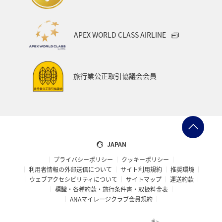
イシダイ
石垣
ロウニンアジ（GT）
宮城県
沖縄県
高知県
ツアー
東北地方
APEX WORLD CLASS AIRLINE
スキー・スノボ
旅館
山形県
三重県
福井県
日常
ショッピング＆ライフ
旅行業公正取引協議会会員
マイルを貯める
石川県
スズキ
ブリ
ハワイ
フナ
和歌山県
南伊豆
東南アジア・南アジア
香港
ベトナム
家族旅行
JAPAN
プライバシーポリシー
クッキーポリシー
熊本県
九州地方
札幌
徳島県
北陸地方
利用者情報の外部送信について
サイト利用規約
推奨環境
ウェブアクセシビリティについて
サイトマップ
運送約款
東北海道
旅アト
栃木県
関東・甲信越地方
標識・各種約款・旅行条件書・取扱料金表
ANAマイレージクラブ会員規約
富山県
大分県
宮崎県
岩手県