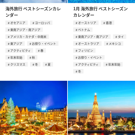
海外旅行 ベストシーズンカレ
1月 海外旅行 ベストシーズン
ンダー
カレンダー
オセアニア
ヨーロッパ
オーストリア
香港
東南アジア・南アジア
ベトナム
アメリカ・カナダ・中南米
東南アジア・南アジア
タイ
東アジア
お祭り・イベント
オーストラリア
メキシコ
アクティビティ
春
フィリピン
年末年始
秋
お祭り・イベント
クリスマス
冬
夏
アクティビティ
年末年始
冬