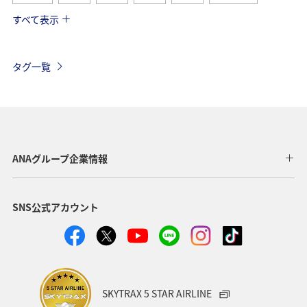
すべて表示
北海道
湖
ワカサギ
アクティビティ
沖縄
グルメ
海外
長崎県
アオリイカ
タグ一覧
千葉県
メジナ
マダイ
鹿児島県
静岡県
福島県
川
愛媛県
趣味
東京都
温泉
年末年始
トラウト
茨城県
ANAグループ企業情報
クロダイ
長野県
愛知県
お祭り・イベント
SNS公式アカウント
ライフ
ANAのふるさと納税
八丈島
マアジ
メキシコ
タイ
オーストラリア
東海地方
福岡県
兵庫県
ANAグルメマイル
神奈川県
SKYTRAX 5 STAR AIRLINE