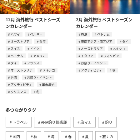
12月 海外旅行 ベストシーズ
2月 海外旅行 ベストシーズン
ンカレンダー
カレンダー
ハワイ
ベルギー
香港
ベトナム
オーストリア
香港
東南アジア・南アジア
タイ
スイス
ドイツ
オーストラリア
メキシコ
ベトナム
アメリカ
イタリア
フィリピン
タイ
フランス
お祭り・イベント
オーストラリア
メキシコ
アクティビティ
冬
台湾
お祭り・イベント
アクティビティ
年末年始
クリスマス
冬
冬つながりタグ
トラベル
ANA釣り倶楽部
旅マエ
釣り
国内
秋
海
春
夏
旅ナカ