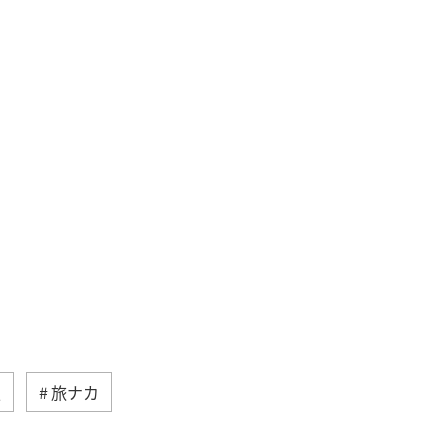
夏
旅ナカ
アオリイカ
千葉県