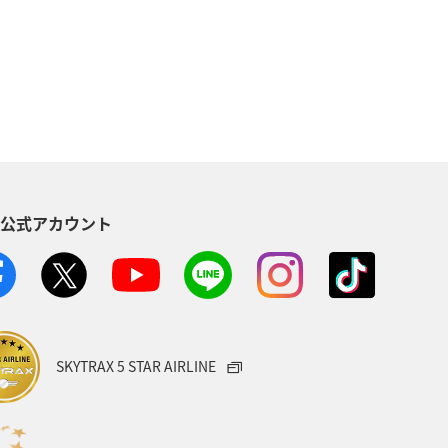
東京都
温泉
年末年始
ANAのふるさと納税
八丈島
ANAグルメマイル
神奈川県
S公式アカウント
東北地方
スキー・スノボ
める
石川県
和歌山県
ベトナム
家族旅行
熊本県
SKYTRAX 5 STAR AIRLINE
・甲信越地方
富山県
洞爺湖
宮崎県
大分県
岩手県