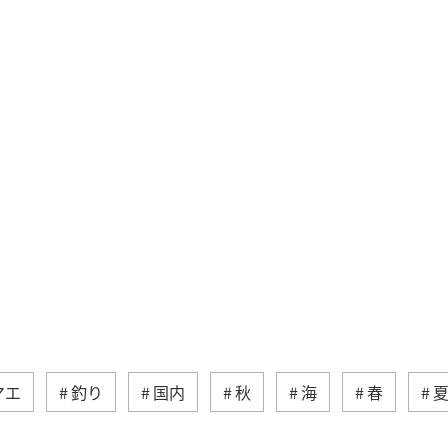
マエ
釣り
国内
秋
海
春
クティビティ
沖縄
グルメ
海外
長崎県