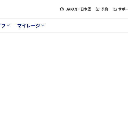
JAPAN
・日本語
予約
サポ
イフ
マイレージ