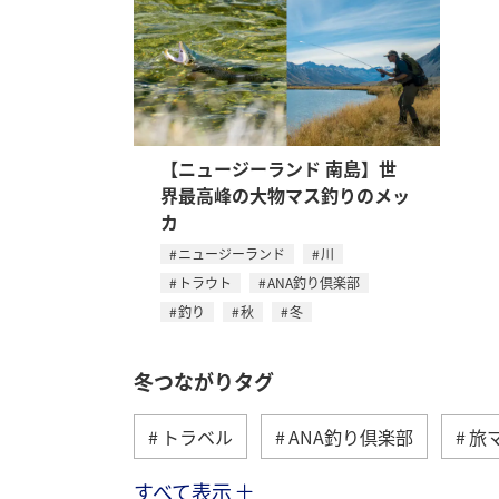
【ニュージーランド 南島】世
界最高峰の大物マス釣りのメッ
カ
ニュージーランド
川
トラウト
ANA釣り倶楽部
釣り
秋
冬
冬つながりタグ
トラベル
ANA釣り倶楽部
旅
すべて表示
北海道
湖
ワカサギ
ア