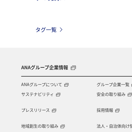
メジナ
マダイ
鹿児島県
タグ一覧
トラウト
茨城県
クロダイ
マアジ
タイ
メキシコ
高知県
イシダイ
石垣
ANAグループ企業情報
旅館
山形県
三重県
福
ANAグループについて
グループ企業一覧
サステナビリティ
安全の取り組み
南伊豆
ブリ
ハワイ
ス
プレスリリース
採用情報
九州地方
札幌
徳島県
地域創生の取り組み
法人・自治体向け
バンコク
西表島
宮古島