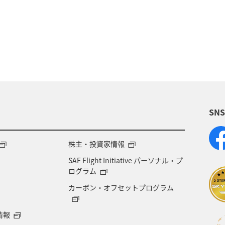
静岡県
福島県
川
愛媛県
趣味
長野県
愛知県
お祭り・イベント
ライフ
オーストラリア
東海地方
福岡県
兵庫県
SN
沖縄県
ロウニンアジ（GT）
宮城県
ツアー
井県
日常
ショッピング＆ライフ
マイルを貯
株主・投資家情報
SAF Flight Initiative パーソナル・プ
ズキ
フナ
東南アジア・南アジア
香港
ログラム
カーボン・オフセットプログラム
北陸地方
東北海道
旅アト
栃木県
関東
情報
島根県
山口県
ホノルル
ニュージーランド