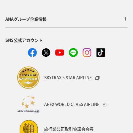
福島県
川
愛媛県
趣味
東京都
温泉
年末年始
トラウト
茨城県
ANAグループ企業情報
クロダイ
長野県
愛知県
お祭り・イベント
SNS公式アカウント
ライフ
ANAのふるさと納税
八丈島
マアジ
メキシコ
タイ
オーストラリア
東海地方
福岡県
兵庫県
ANAグルメマイル
神奈川県
SKYTRAX 5 STAR AIRLINE
イシダイ
石垣
ロウニンアジ（GT）
宮城県
沖縄県
高知県
ツアー
東北地方
APEX WORLD CLASS AIRLINE
スキー・スノボ
旅館
山形県
三重県
福井県
日常
ショッピング＆ライフ
旅行業公正取引協議会会員