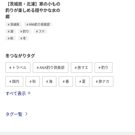
【茨城県・北浦】寒の小もの
釣りが楽しめる穏やかな水の
郷
茨城県
ANA釣り倶楽部
湖
釣り
フナ
秋
冬
冬つながりタグ
トラベル
ANA釣り倶楽部
旅マエ
釣り
国内
秋
海
春
夏
旅ナカ
すべて表示
北海道
湖
ワカサギ
アクティビティ
沖縄
グルメ
海外
長崎県
アオリイカ
タグ一覧
千葉県
メジナ
マダイ
鹿児島県
静岡県