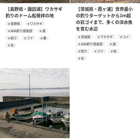
【長野県・諏訪湖】ワカサギ
【茨城県・霞ヶ浦】世界最小
釣りのドーム船発祥の地
の釣りターゲットから1ｍ超
の巨ゴイまで、多くの淡水魚
長野県
ワカサギ
を育む水辺
ANA釣り倶楽部
湖
茨城県
ワカサギ
コイ
釣り
フナ
春
ANA釣り倶楽部
湖
冬
釣り
フナ
秋
冬