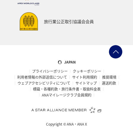
スキー・スノボ
旅館
山形県
三重県
福井県
日常
ショッピング＆ライフ
旅行業公正取引協議会会員
マイルを貯める
石川県
和歌山県
南伊豆
ブリ
ハワイ
スズキ
フナ
東南アジア・南アジア
香港
ベトナム
家族旅行
JAPAN
プライバシーポリシー
クッキーポリシー
熊本県
九州地方
札幌
徳島県
北陸地方
利用者情報の外部送信について
サイト利用規約
推奨環境
ウェブアクセシビリティについて
サイトマップ
運送約款
東北海道
旅アト
栃木県
関東・甲信越地方
標識・各種約款・旅行条件書・取扱料金表
ANAマイレージクラブ会員規約
富山県
洞爺湖
バンコク
西表島
宮古島
島根県
山口県
ホノルル
ニュージーランド
Copyright ©
ANA・ANA X
宮崎県
大分県
岩手県
山梨県
関西地方