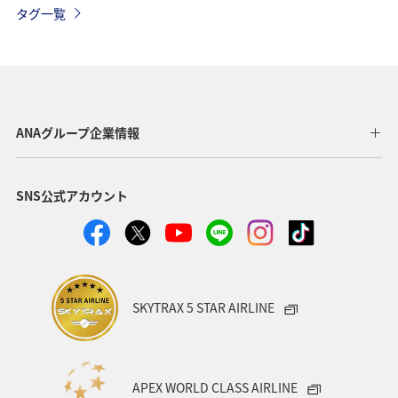
タグ一覧
千葉県
メジナ
マダイ
鹿児島県
静岡県
福島県
川
愛媛県
趣味
東京都
温泉
年末年始
トラウト
茨城県
ANAグループ企業情報
クロダイ
長野県
愛知県
お祭り・イベント
SNS公式アカウント
ライフ
ANAのふるさと納税
八丈島
マアジ
タイ
メキシコ
オーストラリア
東海地方
福岡県
兵庫県
ANAグルメマイル
神奈川県
SKYTRAX 5 STAR AIRLINE
高知県
イシダイ
石垣
沖縄県
ロウニンアジ（GT）
宮城県
ツアー
東北地方
APEX WORLD CLASS AIRLINE