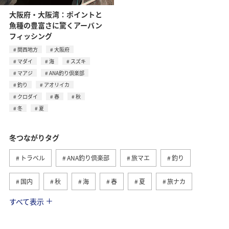
大阪府・大阪湾：ポイントと
魚種の豊富さに驚くアーバン
フィッシング
関西地方
大阪府
マダイ
海
スズキ
マアジ
ANA釣り倶楽部
釣り
アオリイカ
クロダイ
春
秋
冬
夏
冬つながりタグ
トラベル
ANA釣り倶楽部
旅マエ
釣り
国内
秋
海
春
夏
旅ナカ
すべて表示
北海道
湖
ワカサギ
アクティビティ
沖縄
グルメ
海外
長崎県
アオリイカ