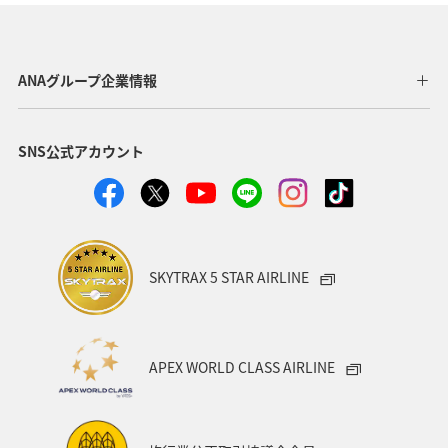
福島県
川
愛媛県
趣味
東京都
温泉
年末年始
トラウト
茨城県
ANAグループ企業情報
クロダイ
長野県
愛知県
お祭り・イベント
SNS公式アカウント
ライフ
ANAのふるさと納税
八丈島
マアジ
タイ
オーストラリア
メキシコ
東海地方
福岡県
兵庫県
ANAグルメマイル
神奈川県
SKYTRAX 5 STAR AIRLINE
ツアー
イシダイ
高知県
石垣
沖縄県
ロウニンアジ（GT）
宮城県
東北地方
APEX WORLD CLASS AIRLINE
スキー・スノボ
旅館
山形県
三重県
福井県
日常
ショッピング＆ライフ