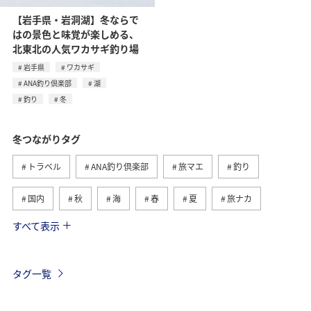
【岩手県・岩洞湖】冬ならで
はの景色と味覚が楽しめる、
北東北の人気ワカサギ釣り場
岩手県
ワカサギ
ANA釣り倶楽部
湖
釣り
冬
冬つながりタグ
トラベル
ANA釣り倶楽部
旅マエ
釣り
国内
秋
海
春
夏
旅ナカ
すべて表示
北海道
湖
ワカサギ
アクティビティ
沖縄
グルメ
海外
長崎県
アオリイカ
タグ一覧
千葉県
メジナ
マダイ
鹿児島県
静岡県