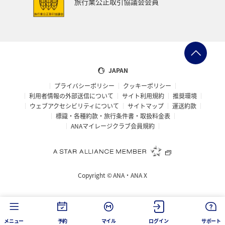
旅行業公正取引協議会会員
マイルを貯める
石川県
東南アジア・南アジア
香港
ベトナム
ハワイ
和歌山県
ブリ
南伊豆
スズキ
フナ
家族旅行
熊本県
JAPAN
プライバシーポリシー
クッキーポリシー
九州地方
札幌
徳島県
北陸地方
利用者情報の外部送信について
サイト利用規約
推奨環境
ウェブアクセシビリティについて
サイトマップ
運送約款
東北海道
旅アト
栃木県
関東・甲信越地方
標識・各種約款・旅行条件書・取扱料金表
ANAマイレージクラブ会員規約
富山県
クリスマス
オーストリア
フィリピン
洞爺湖
バンコク
ニュージーランド
島根県
Copyright ©
ANA・ANA X
ホノルル
山口県
西表島
宮古島
大分県
宮崎県
山梨県
岩手県
関西地方
メニュー
予約
マイル
ログイン
サポート
カップル
新潟県
広島県
神戸
四国地方