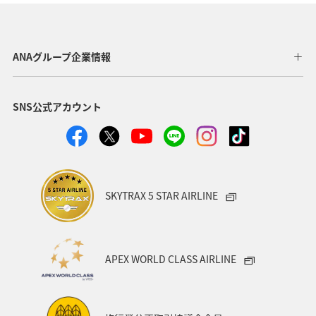
福島県
川
愛媛県
趣味
東京都
温泉
年末年始
トラウト
茨城県
ANAグループ企業情報
クロダイ
長野県
愛知県
お祭り・イベント
SNS公式アカウント
ライフ
ANAのふるさと納税
八丈島
マアジ
タイ
オーストラリア
メキシコ
東海地方
福岡県
兵庫県
ANAグルメマイル
神奈川県
SKYTRAX 5 STAR AIRLINE
ツアー
イシダイ
高知県
石垣
沖縄県
ロウニンアジ（GT）
宮城県
東北地方
APEX WORLD CLASS AIRLINE
スキー・スノボ
旅館
山形県
三重県
福井県
日常
ショッピング＆ライフ