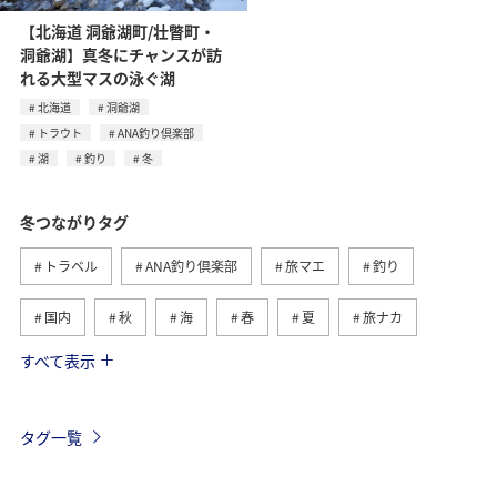
【北海道 洞爺湖町/壮瞥町・
洞爺湖】真冬にチャンスが訪
れる大型マスの泳ぐ湖
北海道
洞爺湖
トラウト
ANA釣り倶楽部
湖
釣り
冬
冬つながりタグ
トラベル
ANA釣り倶楽部
旅マエ
釣り
国内
秋
海
春
夏
旅ナカ
すべて表示
北海道
湖
ワカサギ
アクティビティ
沖縄
グルメ
海外
長崎県
アオリイカ
タグ一覧
千葉県
メジナ
マダイ
鹿児島県
静岡県