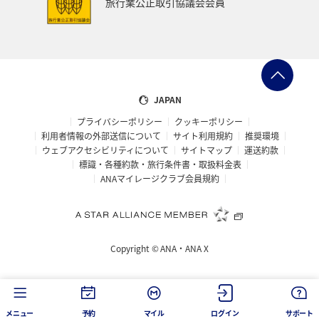
旅行業公正取引協議会会員
マイルを貯める
石川県
東南アジア・南アジア
香港
ベトナム
ハワイ
和歌山県
ブリ
南伊豆
スズキ
フナ
家族旅行
熊本県
JAPAN
プライバシーポリシー
クッキーポリシー
九州地方
札幌
徳島県
北陸地方
利用者情報の外部送信について
サイト利用規約
推奨環境
ウェブアクセシビリティについて
サイトマップ
運送約款
東北海道
旅アト
栃木県
関東・甲信越地方
標識・各種約款・旅行条件書・取扱料金表
ANAマイレージクラブ会員規約
富山県
クリスマス
オーストリア
フィリピン
洞爺湖
バンコク
ニュージーランド
島根県
Copyright ©
ANA・ANA X
ホノルル
山口県
西表島
宮古島
大分県
宮崎県
山梨県
岩手県
関西地方
メニュー
予約
マイル
ログイン
サポート
カップル
新潟県
広島県
神戸
四国地方