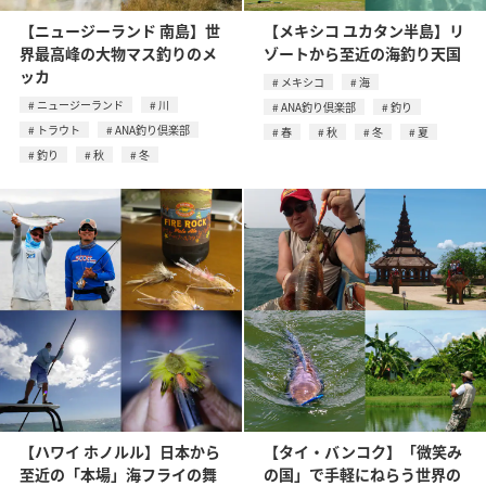
【ニュージーランド 南島】世
【メキシコ ユカタン半島】リ
界最高峰の大物マス釣りのメ
ゾートから至近の海釣り天国
ッカ
メキシコ
海
ニュージーランド
川
ANA釣り倶楽部
釣り
トラウト
ANA釣り倶楽部
春
秋
冬
夏
釣り
秋
冬
【ハワイ ホノルル】日本から
【タイ・バンコク】「微笑み
至近の「本場」海フライの舞
の国」で手軽にねらう世界の