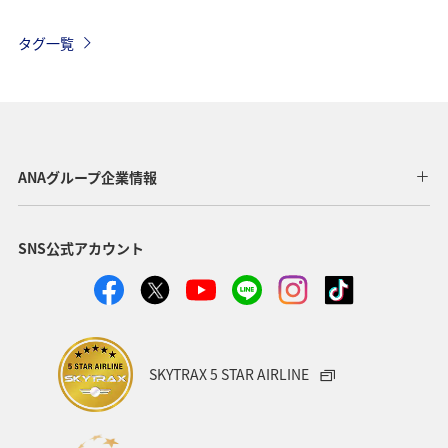
沖縄
グルメ
海外
長崎県
アオリイカ
タグ一覧
千葉県
メジナ
マダイ
鹿児島県
静岡県
福島県
川
愛媛県
趣味
東京都
温泉
年末年始
トラウト
茨城県
ANAグループ企業情報
クロダイ
長野県
愛知県
お祭り・イベント
SNS公式アカウント
ライフ
ANAのふるさと納税
八丈島
マアジ
メキシコ
タイ
オーストラリア
東海地方
福岡県
兵庫県
ANAグルメマイル
神奈川県
SKYTRAX 5 STAR AIRLINE
イシダイ
石垣
ロウニンアジ（GT）
宮城県
沖縄県
高知県
ツアー
東北地方