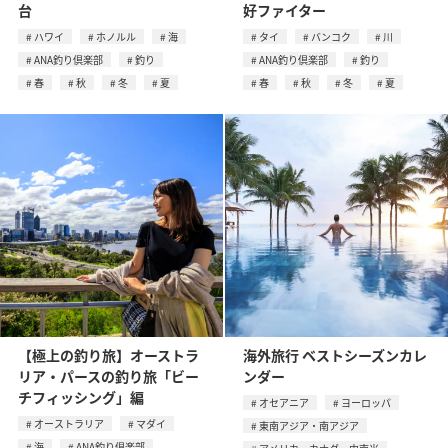
台
好ファイター
ハワイ
ホノルル
海
タイ
バンコク
川
ANA釣り倶楽部
釣り
ANA釣り倶楽部
釣り
春
秋
冬
夏
春
秋
冬
夏
【極上の釣り旅】オーストラ
海外旅行 ベストシーズンカレ
リア・パースの釣り旅「ビー
ンダー
チフィッシング」編
オセアニア
ヨーロッパ
オーストラリア
マダイ
東南アジア・南アジア
海
ANA釣り倶楽部