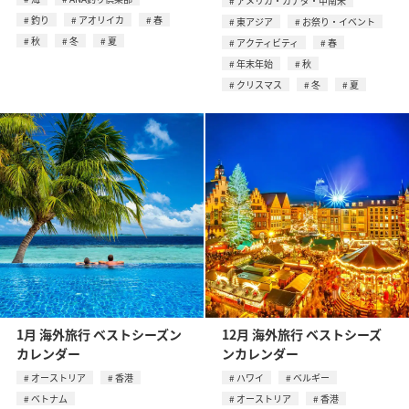
アメリカ・カナダ・中南米
釣り
アオリイカ
春
東アジア
お祭り・イベント
秋
冬
夏
アクティビティ
春
年末年始
秋
クリスマス
冬
夏
1月 海外旅行 ベストシーズン
12月 海外旅行 ベストシーズ
カレンダー
ンカレンダー
オーストリア
香港
ハワイ
ベルギー
ベトナム
オーストリア
香港