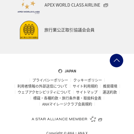
APEX WORLD CLASS AIRLINE
スキー・スノボ
旅館
山形県
三重県
福井県
日常
ショッピング＆ライフ
旅行業公正取引協議会会員
マイルを貯める
石川県
スズキ
ブリ
ハワイ
フナ
和歌山県
南伊豆
東南アジア・南アジア
香港
ベトナム
家族旅行
JAPAN
プライバシーポリシー
クッキーポリシー
熊本県
九州地方
札幌
徳島県
北陸地方
利用者情報の外部送信について
サイト利用規約
推奨環境
ウェブアクセシビリティについて
サイトマップ
運送約款
東北海道
旅アト
栃木県
関東・甲信越地方
標識・各種約款・旅行条件書・取扱料金表
ANAマイレージクラブ会員規約
富山県
大分県
宮崎県
岩手県
ニュージーランド
島根県
ホノルル
山梨県
Copyright ©
ANA・ANA X