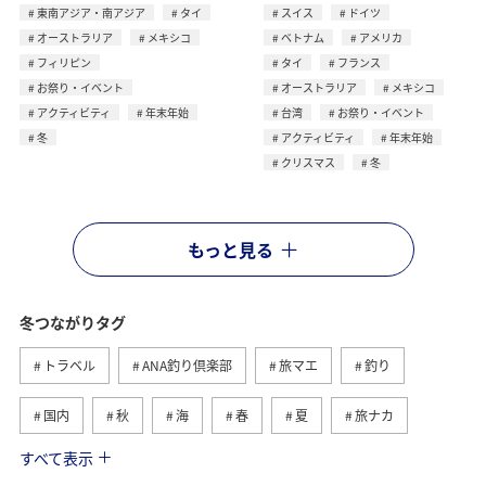
東南アジア・南アジア
タイ
スイス
ドイツ
オーストラリア
メキシコ
ベトナム
アメリカ
フィリピン
タイ
フランス
お祭り・イベント
オーストラリア
メキシコ
アクティビティ
年末年始
台湾
お祭り・イベント
冬
アクティビティ
年末年始
クリスマス
冬
もっと見る
冬つながりタグ
トラベル
ANA釣り倶楽部
旅マエ
釣り
国内
秋
海
春
夏
旅ナカ
すべて表示
北海道
湖
ワカサギ
アクティビティ