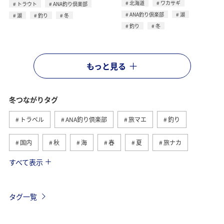
北海道
ワカサギ
トラウト
ANA釣り倶楽部
ANA釣り倶楽部
湖
湖
釣り
冬
釣り
冬
もっと見る
冬つながりタグ
トラベル
ANA釣り倶楽部
旅マエ
釣り
国内
秋
海
春
夏
旅ナカ
すべて表示
北海道
湖
ワカサギ
アクティビティ
沖縄
グルメ
海外
長崎県
アオリイカ
タグ一覧
千葉県
メジナ
マダイ
鹿児島県
静岡県