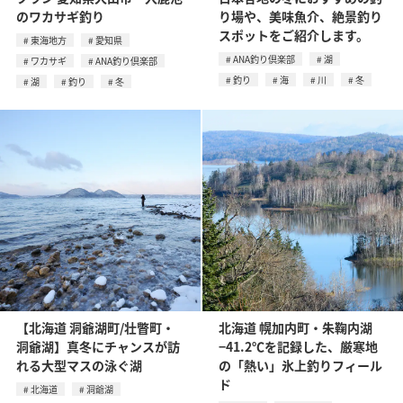
のワカサギ釣り
り場や、美味魚介、絶景釣り
スポットをご紹介します。
東海地方
愛知県
ANA釣り倶楽部
湖
ワカサギ
ANA釣り倶楽部
釣り
海
川
冬
湖
釣り
冬
【北海道 洞爺湖町/壮瞥町・
北海道 幌加内町・朱鞠内湖
洞爺湖】真冬にチャンスが訪
−41.2℃を記録した、厳寒地
れる大型マスの泳ぐ湖
の「熱い」氷上釣りフィール
ド
北海道
洞爺湖