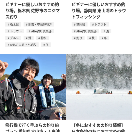
ビギナーに優しいおすすめ釣
ビギナーに優しいおすすめ釣
り場。栃木県 佐野市のニジマ
り場。静岡県 東山湖のトラウ
ス釣り
トフィッシング
栃木県
関東・甲信越地方
静岡県
トラウト
トラウト
ANA釣り倶楽部
ANA釣り倶楽部
湖
グルメ
湖
釣り
釣り
秋
冬
ANAのふるさと納税
冬
飛行機で行く手ぶらの釣り旅
【冬におすすめの釣り情報】
プラン 愛知県犬山市・入鹿池
日本各地の冬におすすめの釣