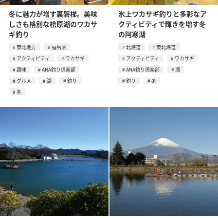
冬に魅力が増す裏磐梯。美味
氷上ワカサギ釣りと多彩なア
しさも格別な桧原湖のワカサ
クティビティで輝きを増す冬
ギ釣り
の阿寒湖
東北地方
福島県
北海道
東北海道
アクティビティ
ワカサギ
アクティビティ
ワカサギ
趣味
ANA釣り倶楽部
ANA釣り倶楽部
湖
グルメ
湖
釣り
釣り
冬
冬