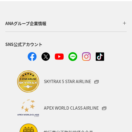
福島県
川
愛媛県
趣味
東京都
温泉
年末年始
トラウト
茨城県
ANAグループ企業情報
クロダイ
長野県
愛知県
お祭り・イベント
SNS公式アカウント
ライフ
ANAのふるさと納税
八丈島
マアジ
タイ
メキシコ
オーストラリア
東海地方
福岡県
兵庫県
ANAグルメマイル
神奈川県
SKYTRAX 5 STAR AIRLINE
高知県
イシダイ
石垣
沖縄県
ロウニンアジ（GT）
宮城県
ツアー
東北地方
APEX WORLD CLASS AIRLINE
スキー・スノボ
旅館
山形県
三重県
福井県
日常
ショッピング＆ライフ