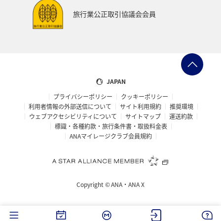
福井県
日常
ショッピング＆ライフ
旅行業公正取引協議会会員
マイルを貯める
石川県
スズキ
ブリ
ハワイ
フナ
和歌山県
南伊豆
東南アジア・南アジア
香港
ベトナム
家族旅行
JAPAN
プライバシーポリシー
クッキーポリシー
熊本県
九州地方
札幌
徳島県
北陸地方
利用者情報の外部送信について
サイト利用規約
推奨環境
ウェブアクセシビリティについて
サイトマップ
運送約款
東北海道
旅アト
栃木県
関東・甲信越地方
標識・各種約款・旅行条件書・取扱料金表
ANAマイレージクラブ会員規約
富山県
大分県
宮崎県
岩手県
ニュージーランド
島根県
ホノルル
山梨県
Copyright ©
ANA・ANA X
西表島
宮古島
山口県
洞爺湖
バンコク
クリスマス
オーストリア
フィリピン
関西地方