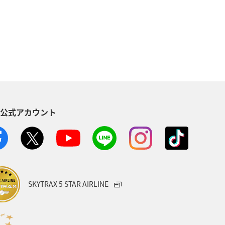
東京都
温泉
年末年始
ANAのふるさと納税
八丈島
ANAグルメマイル
神奈川県
S公式アカウント
東北地方
スキー・スノボ
める
石川県
スズキ
ベトナム
家族旅行
熊本県
SKYTRAX 5 STAR AIRLINE
・甲信越地方
富山県
大分県
宮古島
山口県
洞爺湖