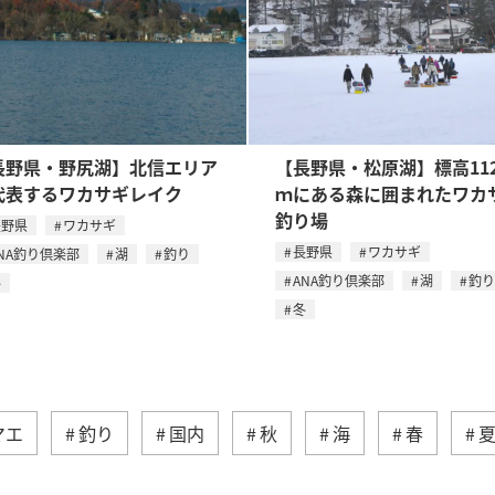
長野県・野尻湖】北信エリア
【長野県・松原湖】標高112
代表するワカサギレイク
ｍにある森に囲まれたワカ
釣り場
長野県
ワカサギ
長野県
ワカサギ
NA釣り倶楽部
湖
釣り
ANA釣り倶楽部
湖
釣り
冬
冬
マエ
釣り
国内
秋
海
春
クティビティ
沖縄
グルメ
海外
長崎県