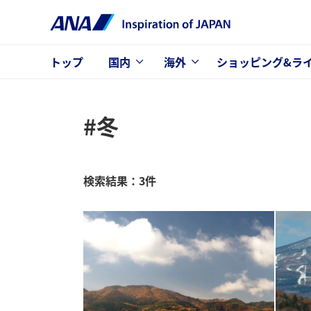
トップ
国内
海外
ショッピング&ラ
#冬
検索結果：3件