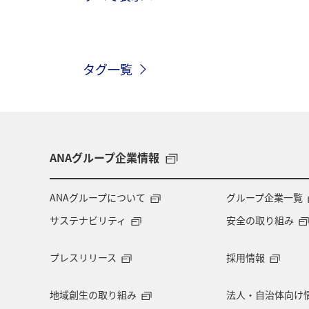
メジナ
マダイ
鹿児島県
タグ一覧
トラウト
茨城県
クロダイ
マアジ
メキシコ
タイ
イシダイ
石垣
ロウニンアジ（
ANAグループ企業情報
旅館
山形県
三重県
福
ANAグループについて
グループ企業一覧
サステナビリティ
安全の取り組み
ブリ
ハワイ
フナ
和歌
プレスリリース
採用情報
九州地方
札幌
徳島県
地域創生の取り組み
法人・自治体向け
宮崎県
岩手県
ニュージーラ