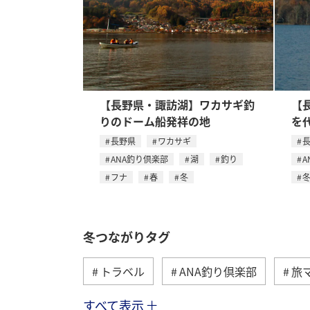
【長野県・諏訪湖】ワカサギ釣
【
りのドーム船発祥の地
を
長野県
ワカサギ
ANA釣り倶楽部
湖
釣り
A
フナ
春
冬
冬つながりタグ
トラベル
ANA釣り倶楽部
旅
すべて表示
北海道
湖
ワカサギ
ア