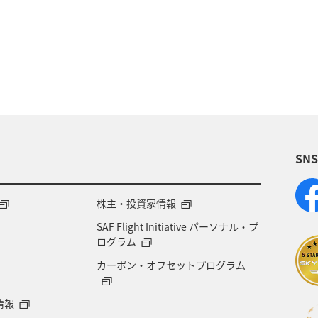
静岡県
福島県
川
愛媛県
趣味
長野県
愛知県
お祭り・イベント
ライフ
オーストラリア
東海地方
福岡県
兵庫県
SN
GT）
宮城県
沖縄県
高知県
ツアー
井県
日常
ショッピング＆ライフ
マイルを貯
株主・投資家情報
SAF Flight Initiative パーソナル・プ
山県
南伊豆
東南アジア・南アジア
香港
ログラム
カーボン・オフセットプログラム
北陸地方
東北海道
旅アト
栃木県
関東
情報
ンド
島根県
ホノルル
山梨県
西表島