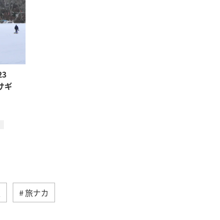
3
サギ
夏
旅ナカ
アオリイカ
千葉県