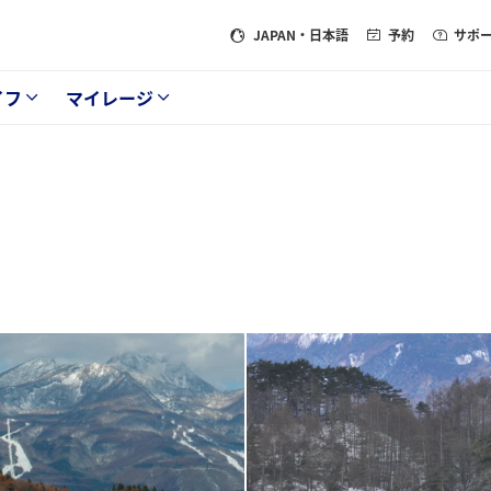
JAPAN
・日本語
予約
サポ
イフ
マイレージ