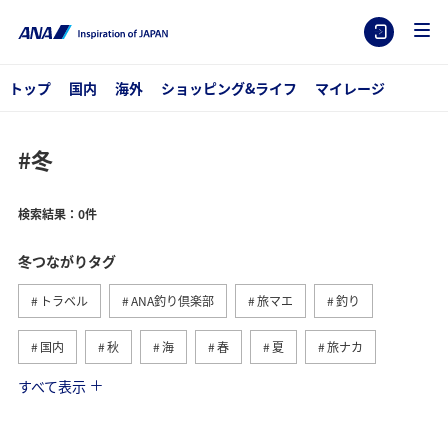
トップ
国内
海外
ショッピング&ライフ
マイレージ
#冬
検索結果：0件
冬つながりタグ
トラベル
ANA釣り倶楽部
旅マエ
釣り
国内
秋
海
春
夏
旅ナカ
すべて表示
北海道
湖
ワカサギ
アクティビティ
沖縄
グルメ
海外
長崎県
アオリイカ