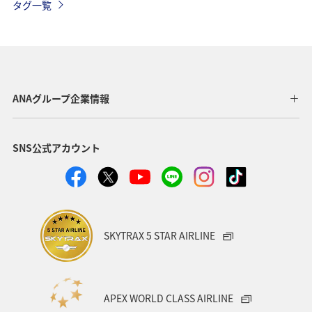
タグ一覧
千葉県
メジナ
マダイ
鹿児島県
静岡県
福島県
川
愛媛県
趣味
東京都
温泉
年末年始
トラウト
茨城県
ANAグループ企業情報
クロダイ
長野県
愛知県
お祭り・イベント
SNS公式アカウント
ライフ
ANAのふるさと納税
八丈島
マアジ
タイ
メキシコ
オーストラリア
東海地方
福岡県
兵庫県
ANAグルメマイル
神奈川県
SKYTRAX 5 STAR AIRLINE
高知県
イシダイ
石垣
沖縄県
ロウニンアジ（GT）
宮城県
ツアー
東北地方
APEX WORLD CLASS AIRLINE