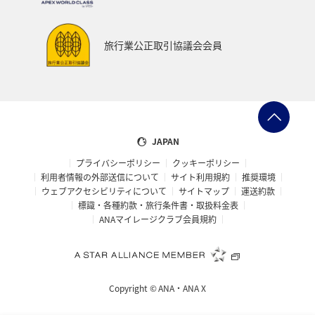
スキー・スノボ
旅館
山形県
三重県
福井県
日常
ショッピング＆ライフ
旅行業公正取引協議会会員
マイルを貯める
石川県
和歌山県
南伊豆
ブリ
ハワイ
スズキ
フナ
東南アジア・南アジア
香港
ベトナム
家族旅行
JAPAN
プライバシーポリシー
クッキーポリシー
熊本県
九州地方
札幌
徳島県
北陸地方
利用者情報の外部送信について
サイト利用規約
推奨環境
ウェブアクセシビリティについて
サイトマップ
運送約款
東北海道
旅アト
栃木県
関東・甲信越地方
標識・各種約款・旅行条件書・取扱料金表
ANAマイレージクラブ会員規約
富山県
洞爺湖
バンコク
西表島
宮古島
島根県
山口県
ホノルル
ニュージーランド
Copyright ©
ANA・ANA X
宮崎県
大分県
岩手県
山梨県
関西地方