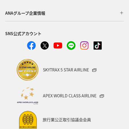
温泉
年末年始
トラウト
茨城県
ANAグループ企業情報
クロダイ
長野県
愛知県
お祭り・イベント
SNS公式アカウント
ライフ
ANAのふるさと納税
八丈島
マアジ
タイ
メキシコ
オーストラリア
東海地方
福岡県
兵庫県
ANAグルメマイル
神奈川県
SKYTRAX 5 STAR AIRLINE
高知県
イシダイ
石垣
沖縄県
ロウニンアジ（GT）
宮城県
ツアー
東北地方
APEX WORLD CLASS AIRLINE
スキー・スノボ
旅館
山形県
三重県
福井県
日常
ショッピング＆ライフ
旅行業公正取引協議会会員
マイルを貯める
石川県
和歌山県
南伊豆