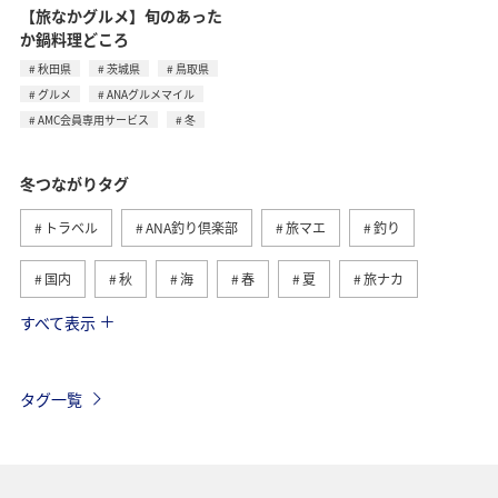
【旅なかグルメ】旬のあった
か鍋料理どころ
秋田県
茨城県
鳥取県
グルメ
ANAグルメマイル
AMC会員専用サービス
冬
冬つながりタグ
トラベル
ANA釣り倶楽部
旅マエ
釣り
国内
秋
海
春
夏
旅ナカ
すべて表示
北海道
湖
ワカサギ
アクティビティ
沖縄
グルメ
海外
長崎県
アオリイカ
タグ一覧
千葉県
メジナ
マダイ
鹿児島県
静岡県
福島県
川
愛媛県
趣味
東京都