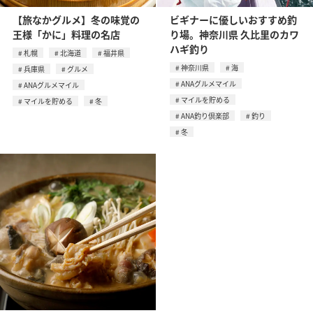
【旅なかグルメ】冬の味覚の
ビギナーに優しいおすすめ釣
王様「かに」料理の名店
り場。神奈川県 久比里のカワ
ハギ釣り
札幌
北海道
福井県
神奈川県
海
兵庫県
グルメ
ANAグルメマイル
ANAグルメマイル
マイルを貯める
マイルを貯める
冬
ANA釣り倶楽部
釣り
冬