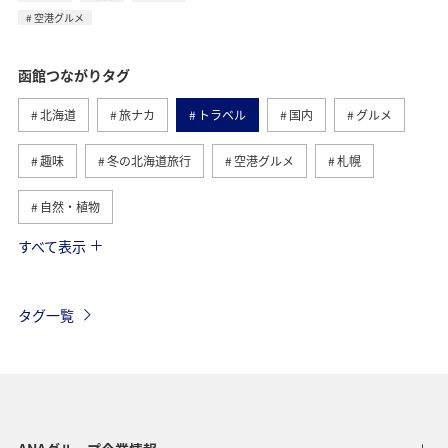
空港グルメ
函館つながりタグ
北海道
旅ナカ
トラベル
国内
グルメ
趣味
冬の北海道旅行
空港グルメ
札幌
自然・植物
すべて表示
釧路
旭川
旅マエ
夏
夜景
歴史・文化・芸術
タグ一覧