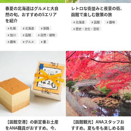
春夏の北海道はグルメと大自
レトロな街並みと夜景の街、
然の旬。おすすめの5エリア
函館で楽しむ散策の旅
を紹介
北海道
函館
趣味
札幌
北海道
釧路
歴史・文化・芸術
旭川
函館
自然・植物
趣味
グルメ
夏
【函館空港】の新定番お土産
【函館観光】ANAスタッフお
をANA職員がおすすめ。今、
すすめ。夏も冬も楽しめる函