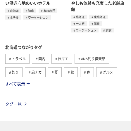
い働き心地のいいホテル
やしも体験も充実した老舗旅
館
北海道
知床
家族旅行
北海道
東北海道
ホテル
ワーケーション
一人旅
温泉
ワーケーション
旅館
北海道つながりタグ
トラベル
国内
旅マエ
ANA釣り倶楽部
釣り
旅ナカ
夏
秋
春
グルメ
すべて表示
湖
トラウト
冬
川
自然・植物
海
アクティビティ
ライフ
家族旅行
タグ一覧
福岡県
ショッピング＆ライフ
東京都
趣味
山形県
ワーケーション
ホテル
温泉