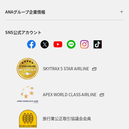
札幌
函館
ワカサギ
知床
千葉県
ANAグループ企業情報
秋田県
神奈川県
青森県
釧路
東北海道
SNS公式アカウント
熊本県
香川県
京都府
スキー・スノボ
兵庫県
旅館
日常
ANAのふるさと納税
富山県
静岡県
空港グルメ
SKYTRAX 5 STAR AIRLINE
ANAショッピング A-style
歴史・文化・芸術
一人旅
世界遺産
長崎県
沖縄県
東北地方
APEX WORLD CLASS AIRLINE
カップル
関東・甲信越地方
四国地方
広島県
鹿児島県
沖縄
旭川
九州地方
紅葉
旅行業公正取引協議会会員
秋のアクティビティ
マイルを貯める
富良野