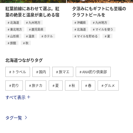
紅葉前線にあわせて選ぶ。紅
夕涼みにもギフトにも至福の
葉の絶景と温泉が楽しめる宿
クラフトビールを
北海道
九州地方
沖縄県
九州地方
東北地方
鹿児島県
北海道
マイルを使う
山形県
温泉
ホテル
マイルを貯める
夏
旅館
秋
北海道つながりタグ
トラベル
国内
旅マエ
ANA釣り倶楽部
釣り
旅ナカ
夏
秋
春
グルメ
すべて表示
湖
トラウト
冬
川
自然・植物
海
アクティビティ
ライフ
家族旅行
タグ一覧
福岡県
ショッピング＆ライフ
東京都
趣味