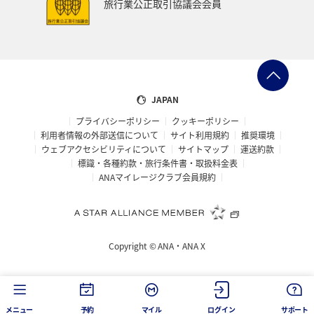
旅行業公正取引協議会会員
秋のアクティビティ
マイルを貯める
富良野
高知県
冬の北海道旅行
洞爺湖
愛知県
大阪府
宮城県
愛媛県
飛行機
仙台
JAPAN
プライバシーポリシー
クッキーポリシー
年末年始
石垣
奈良県
新潟県
三重県
利用者情報の外部送信について
サイト利用規約
推奨環境
ウェブアクセシビリティについて
サイトマップ
運送約款
お祭り・イベント
神戸
小樽
箱根
標識・各種約款・旅行条件書・取扱料金表
ANAマイレージクラブ会員規約
マイルを使う
夜景
長野県
島根県
サイクリング
ゴールデンウィーク
北海道の旅ナカ
Copyright ©
ANA・ANA X
ANAグルメマイル
福井県
冬のふるさと納税
ワーケーション（家族）
ワーケーション（単身）
メニュー
予約
マイル
ログイン
サポート