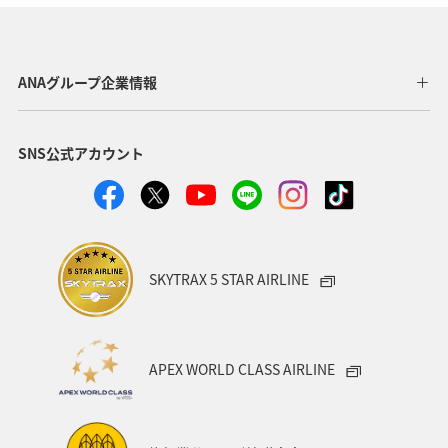
山形県
ワーケーション
ホテル
温泉
札幌
函館
ワカサギ
知床
千葉県
ANAグループ企業情報
秋田県
神奈川県
青森県
釧路
東北海道
SNS公式アカウント
熊本県
香川県
京都府
スキー・スノボ
兵庫県
旅館
日常
ANAのふるさと納税
富山県
静岡県
空港グルメ
SKYTRAX 5 STAR AIRLINE
ANAショッピング A-style
歴史・文化・芸術
一人旅
世界遺産
長崎県
沖縄県
東北地方
APEX WORLD CLASS AIRLINE
カップル
関東・甲信越地方
四国地方
広島県
鹿児島県
沖縄
旭川
九州地方
紅葉