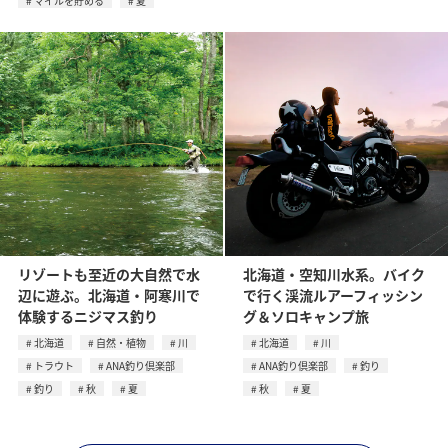
マイルを貯める
夏
リゾートも至近の大自然で水
北海道・空知川水系。バイク
辺に遊ぶ。北海道・阿寒川で
で行く渓流ルアーフィッシン
体験するニジマス釣り
グ＆ソロキャンプ旅
北海道
自然・植物
川
北海道
川
トラウト
ANA釣り倶楽部
ANA釣り倶楽部
釣り
釣り
秋
夏
秋
夏