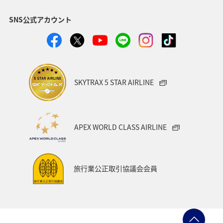
秋田県
神奈川県
青森県
釧路
東北海道
SNS公式アカウント
熊本県
香川県
京都府
スキー・スノボ
兵庫県
旅館
日常
ANAのふるさと納税
富山県
静岡県
空港グルメ
SKYTRAX 5 STAR AIRLINE
ANAショッピング A-style
歴史・文化・芸術
一人旅
世界遺産
長崎県
沖縄県
東北地方
APEX WORLD CLASS AIRLINE
カップル
関東・甲信越地方
四国地方
広島県
鹿児島県
沖縄
旭川
九州地方
紅葉
旅行業公正取引協議会会員
秋のアクティビティ
マイルを貯める
富良野
高知県
冬の北海道旅行
洞爺湖
愛知県