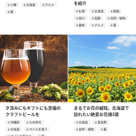
を紹介
小樽
北海道
グルメ
札幌
北海道
釧路
夏
旭川
函館
自然・植物
趣味
グルメ
夏
夕涼みにもギフトにも至福の
まるでお花の絨毯。北海道で
クラフトビールを
訪れたい絶景お花畑3選
沖縄県
九州地方
北海道
富良野
北海道
マイルを使う
自然・植物
夏