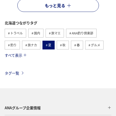
もっと見る
北海道つながりタグ
トラベル
国内
旅マエ
ANA釣り倶楽部
釣り
旅ナカ
夏
秋
春
グルメ
すべて表示
湖
トラウト
冬
川
自然・植物
海
アクティビティ
ライフ
家族旅行
タグ一覧
福岡県
ショッピング＆ライフ
東京都
趣味
山形県
ワーケーション
ホテル
温泉
札幌
函館
ワカサギ
知床
千葉県
ANAグループ企業情報