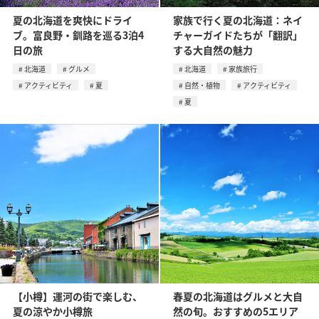
夏の北海道を爽快にドライ
家族で行く夏の北海道：ネイ
ブ。富良野・釧路を巡る3泊4
チャーガイドたちが「翻訳」
日の旅
する大自然の魅力
北海道
グルメ
北海道
家族旅行
アクティビティ
夏
自然・植物
アクティビティ
夏
【小樽】運河の街で楽しむ、
春夏の北海道はグルメと大自
夏の涼やか小樽旅
然の旬。おすすめの5エリア