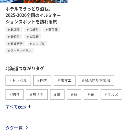
ホテルでうっとり泊も。
2025-2026全国のイルミネー
ションスポットを訪れる旅
北海道
長崎県
東京都
愛知県
大阪府
家族旅行
カップル
アクティビティ
北海道つながりタグ
トラベル
国内
旅マエ
ANA釣り倶楽部
釣り
旅ナカ
夏
秋
春
グルメ
すべて表示
湖
トラウト
冬
川
自然・植物
海
アクティビティ
ライフ
家族旅行
タグ一覧
福岡県
ショッピング＆ライフ
東京都
趣味