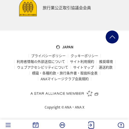
鹿児島県
沖縄
旭川
九州地方
紅葉
旅行業公正取引協議会会員
秋のアクティビティ
マイルを貯める
富良野
高知県
冬の北海道旅行
洞爺湖
愛知県
大阪府
宮城県
愛媛県
飛行機
仙台
JAPAN
プライバシーポリシー
クッキーポリシー
年末年始
石垣
奈良県
新潟県
三重県
利用者情報の外部送信について
サイト利用規約
推奨環境
ウェブアクセシビリティについて
サイトマップ
運送約款
お祭り・イベント
神戸
小樽
箱根
標識・各種約款・旅行条件書・取扱料金表
ANAマイレージクラブ会員規約
マイルを使う
夜景
長野県
島根県
サイクリング
ゴールデンウィーク
北海道の旅ナカ
Copyright ©
ANA・ANA X
ANAグルメマイル
福井県
冬のふるさと納税
ワーケーション（家族）
ワーケーション（単身）