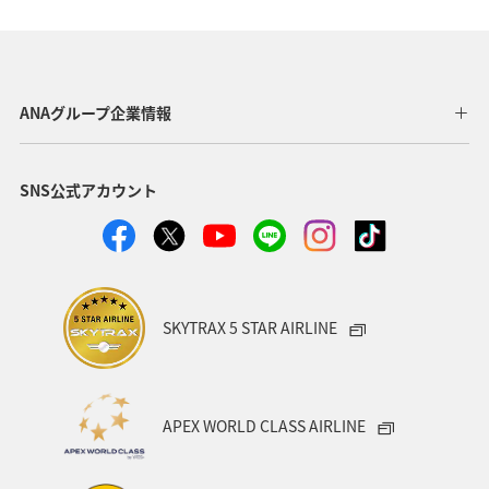
山形県
ワーケーション
ホテル
温泉
札幌
函館
ワカサギ
知床
千葉県
ANAグループ企業情報
秋田県
神奈川県
青森県
釧路
東北海道
SNS公式アカウント
熊本県
香川県
京都府
スキー・スノボ
兵庫県
旅館
日常
ANAのふるさと納税
富山県
静岡県
空港グルメ
SKYTRAX 5 STAR AIRLINE
ANAショッピング A-style
歴史・文化・芸術
一人旅
世界遺産
長崎県
沖縄県
東北地方
APEX WORLD CLASS AIRLINE
カップル
関東・甲信越地方
四国地方
広島県