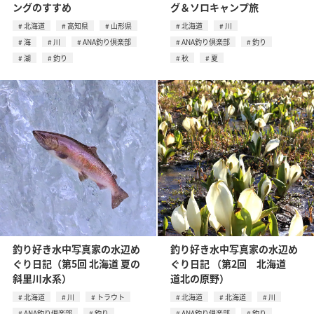
ングのすすめ
グ＆ソロキャンプ旅
北海道
高知県
山形県
北海道
川
海
川
ANA釣り倶楽部
ANA釣り倶楽部
釣り
湖
釣り
秋
夏
釣り好き水中写真家の水辺め
釣り好き水中写真家の水辺め
ぐり日記（第5回 北海道 夏の
ぐり日記 （第2回 北海道
斜里川水系）
道北の原野）
北海道
川
トラウト
北海道
北海道
川
ANA釣り倶楽部
釣り
ANA釣り倶楽部
釣り