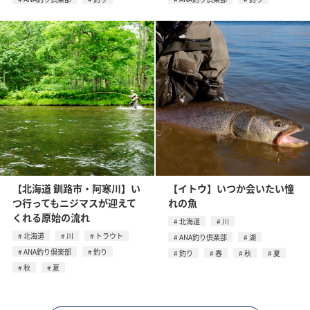
【北海道 釧路市・阿寒川】い
【イトウ】いつか会いたい憧
つ行ってもニジマスが迎えて
れの魚
くれる原始の流れ
北海道
川
北海道
川
トラウト
ANA釣り倶楽部
湖
ANA釣り倶楽部
釣り
釣り
春
秋
夏
秋
夏