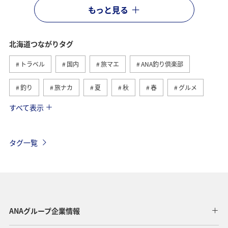
もっと見る
北海道つながりタグ
トラベル
国内
旅マエ
ANA釣り倶楽部
釣り
旅ナカ
夏
秋
春
グルメ
すべて表示
湖
トラウト
冬
川
自然・植物
海
アクティビティ
ライフ
家族旅行
タグ一覧
福岡県
ショッピング＆ライフ
東京都
趣味
山形県
ワーケーション
ホテル
温泉
札幌
函館
ワカサギ
知床
千葉県
ANAグループ企業情報
秋田県
神奈川県
青森県
釧路
東北海道