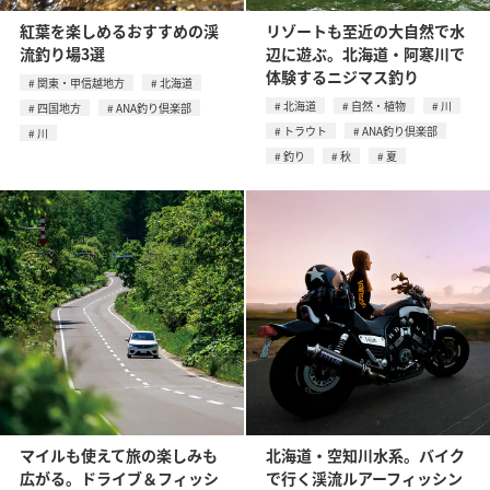
紅葉を楽しめるおすすめの渓
リゾートも至近の大自然で水
流釣り場3選
辺に遊ぶ。北海道・阿寒川で
体験するニジマス釣り
関東・甲信越地方
北海道
北海道
自然・植物
川
四国地方
ANA釣り倶楽部
トラウト
ANA釣り倶楽部
川
釣り
秋
夏
マイルも使えて旅の楽しみも
北海道・空知川水系。バイク
広がる。ドライブ＆フィッシ
で行く渓流ルアーフィッシン