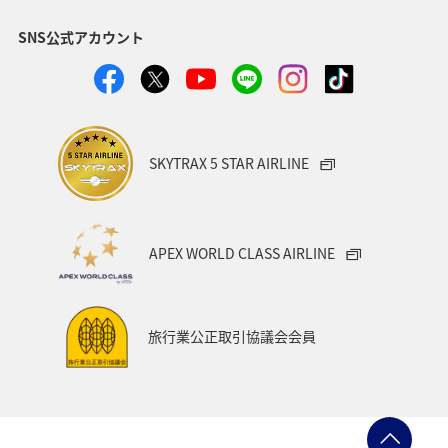
SNS公式アカウント
熊本県
香川県
京都府
スキー・スノボ
兵庫県
旅館
日常
ANAのふるさと納税
富山県
静岡県
空港グルメ
SKYTRAX 5 STAR AIRLINE
ANAショッピング A-style
歴史・文化・芸術
一人旅
世界遺産
長崎県
沖縄県
東北地方
APEX WORLD CLASS AIRLINE
カップル
関東・甲信越地方
四国地方
広島県
鹿児島県
沖縄
旭川
九州地方
紅葉
旅行業公正取引協議会会員
秋のアクティビティ
マイルを貯める
富良野
高知県
冬の北海道旅行
洞爺湖
愛知県