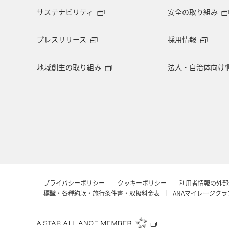
サステナビリティ
安全の取り組み
マイルを貯める
富良野
高知
プレスリリース
採用情報
飛行機
仙台
年末年始
地域創生の取り組み
法人・自治体向け
マイルを使う
夜景
長野県
福井県
冬のふるさと納税
ワ
日本の歴史・文化・芸術
岩手県
プライバシーポリシー
クッキーポリシー
利用者情報の外部
標識・各種約款・旅行条件書・取扱料金表
ANAマイレージク