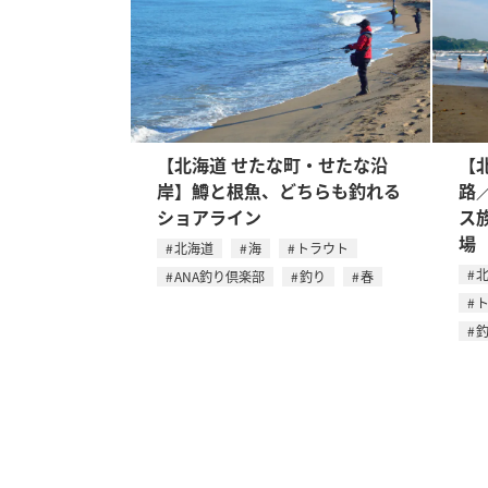
【北海道 せたな町・せたな沿
【
岸】鱒と根魚、どちらも釣れる
路
ショアライン
ス
場
北海道
海
トラウト
ANA釣り倶楽部
釣り
春