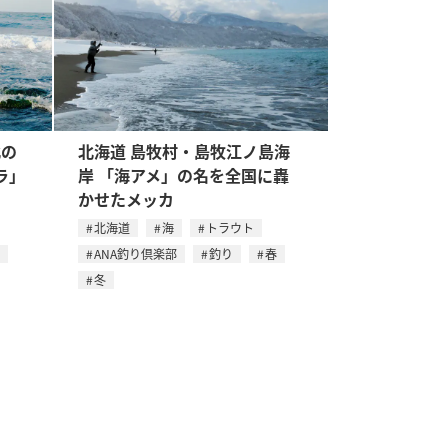
北の
北海道 島牧村・島牧江ノ島海
ラ」
岸 「海アメ」の名を全国に轟
かせたメッカ
北海道
海
トラウト
ANA釣り倶楽部
釣り
春
冬