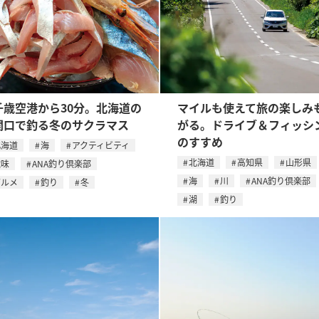
千歳空港から30分。北海道の
マイルも使えて旅の楽しみ
関口で釣る冬のサクラマス
がる。ドライブ＆フィッシ
のすすめ
北海道
海
アクティビティ
北海道
高知県
山形県
趣味
ANA釣り倶楽部
海
川
ANA釣り倶楽部
グルメ
釣り
冬
湖
釣り