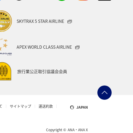
府
宮城県
愛媛県
SKYTRAX 5 STAR AIRLINE
ベント
神戸
小樽
箱根
北海道の旅ナカ
ANAグルメマイル
APEX WORLD CLASS AIRLINE
A Mall
A-style秋特集
旅行業公正取引協議会会員
て
サイトマップ
運送約款
JAPAN
Copyright ©
ANA・ANA X