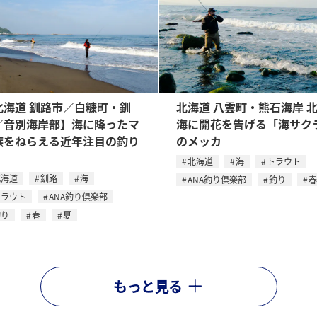
北海道 釧路市／白糠町・釧
北海道 八雲町・熊石海岸 
／音別海岸部】海に降ったマ
海に開花を告げる「海サク
族をねらえる近年注目の釣り
のメッカ
北海道
海
トラウト
北海道
釧路
海
ANA釣り倶楽部
釣り
春
トラウト
ANA釣り倶楽部
釣り
春
夏
もっと見る