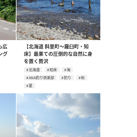
も広
【北海道 斜里町～羅臼町・知
ング
床】最果ての圧倒的な自然に身
を置く贅沢
北海道
知床
海
ANA釣り倶楽部
釣り
秋
夏