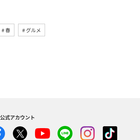
春
グルメ
家族旅行
福岡県
温泉
札幌
函館
熊本県
香川県
京都府
県
空港グルメ
S公式アカウント
縄県
東北地方
カップル
紅葉
秋のアクティビティ