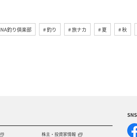
ANA釣り倶楽部
釣り
旅ナカ
夏
秋
自然・植物
海
アクティビティ
ライフ
趣味
山形県
ワーケーション
ホテル
秋田県
神奈川県
青森県
釧路
東北海道
日常
ANAのふるさと納税
富山県
静岡
SN
化・芸術
一人旅
世界遺産
長崎県
沖
広島県
鹿児島県
沖縄
旭川
九州地方
株主・投資家情報