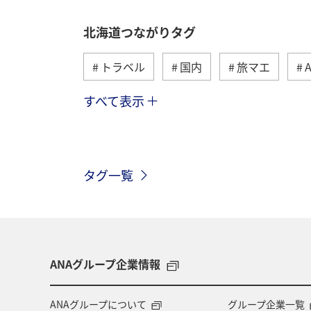
北海道つながりタグ
トラベル
国内
旅マエ
すべて表示
湖
トラウト
冬
川
ショッピング＆ライフ
東京都
タグ一覧
ワカサギ
知床
千葉県
スキー・スノボ
兵庫県
旅館
ANAショッピング A-style
歴史・文
ANAグループ企業情報
関東・甲信越地方
四国地方
ANAグループについて
グループ企業一覧