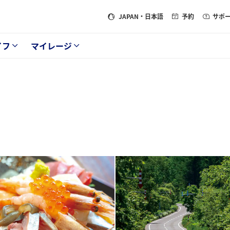
JAPAN
・日本語
予約
サポ
イフ
マイレージ