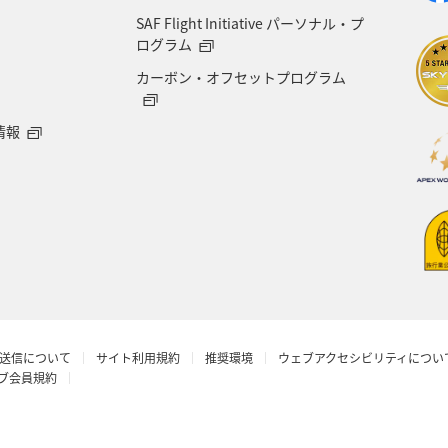
SAF Flight Initiative パーソナル・プ
県
冬の北海道旅行
洞爺湖
愛知県
大阪
ログラム
カーボン・オフセットプログラム
石垣
奈良県
新潟県
三重県
お祭り・イ
情報
島根県
サイクリング
ゴールデンウィーク
ーケーション（家族）
ワーケーション（単身）
AN
アユ
ヤマメ
送信について
サイト利用規約
推奨環境
ウェブアクセシビリティについ
ラブ会員規約