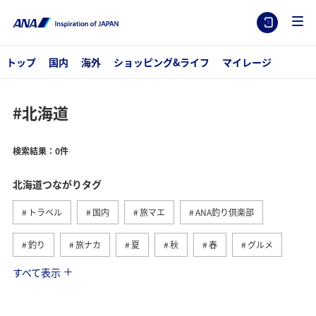
トップ
国内
海外
ショッピング&ライフ
マイレージ
#北海道
検索結果：0件
北海道つながりタグ
トラベル
国内
旅マエ
ANA釣り倶楽部
釣り
旅ナカ
夏
秋
春
グルメ
すべて表示
湖
トラウト
冬
川
自然・植物
海
アクティビティ
ライフ
家族旅行