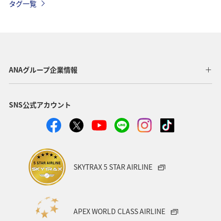
タグ一覧
福岡県
ショッピング＆ライフ
東京都
趣味
山形県
ワーケーション
ホテル
温泉
札幌
函館
ワカサギ
知床
千葉県
ANAグループ企業情報
秋田県
神奈川県
青森県
釧路
東北海道
SNS公式アカウント
熊本県
香川県
京都府
スキー・スノボ
兵庫県
旅館
日常
ANAのふるさと納税
富山県
静岡県
空港グルメ
SKYTRAX 5 STAR AIRLINE
ANAショッピング A-style
歴史・文化・芸術
一人旅
世界遺産
長崎県
沖縄県
東北地方
APEX WORLD CLASS AIRLINE