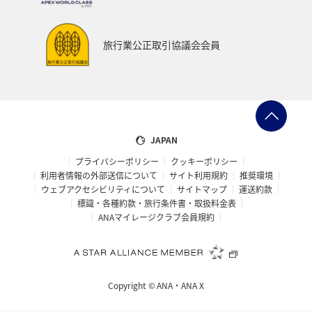
カップル
関東・甲信越地方
四国地方
広島県
鹿児島県
沖縄
旭川
九州地方
紅葉
旅行業公正取引協議会会員
秋のアクティビティ
マイルを貯める
富良野
高知県
冬の北海道旅行
洞爺湖
愛知県
大阪府
宮城県
愛媛県
飛行機
仙台
JAPAN
プライバシーポリシー
クッキーポリシー
年末年始
石垣
奈良県
新潟県
三重県
利用者情報の外部送信について
サイト利用規約
推奨環境
ウェブアクセシビリティについて
サイトマップ
運送約款
お祭り・イベント
神戸
小樽
箱根
標識・各種約款・旅行条件書・取扱料金表
ANAマイレージクラブ会員規約
マイルを使う
夜景
長野県
島根県
サイクリング
ゴールデンウィーク
北海道の旅ナカ
Copyright ©
ANA・ANA X
ANAグルメマイル
福井県
冬のふるさと納税