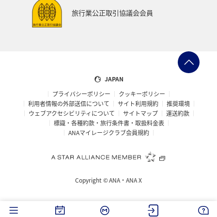
鹿児島県
沖縄
旭川
九州地方
紅葉
旅行業公正取引協議会会員
秋のアクティビティ
マイルを貯める
富良野
高知県
冬の北海道旅行
洞爺湖
愛知県
大阪府
宮城県
愛媛県
飛行機
仙台
JAPAN
プライバシーポリシー
クッキーポリシー
年末年始
石垣
奈良県
新潟県
三重県
利用者情報の外部送信について
サイト利用規約
推奨環境
ウェブアクセシビリティについて
サイトマップ
運送約款
お祭り・イベント
神戸
小樽
箱根
標識・各種約款・旅行条件書・取扱料金表
ANAマイレージクラブ会員規約
マイルを使う
夜景
長野県
島根県
サイクリング
ゴールデンウィーク
北海道の旅ナカ
Copyright ©
ANA・ANA X
ANAグルメマイル
福井県
冬のふるさと納税
ワーケーション（家族）
ワーケーション（単身）