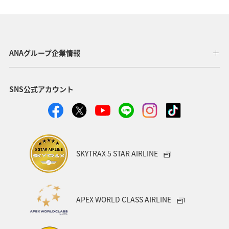
山形県
ワーケーション
ホテル
温泉
札幌
函館
ワカサギ
知床
千葉県
ANAグループ企業情報
秋田県
神奈川県
青森県
釧路
東北海道
SNS公式アカウント
熊本県
香川県
京都府
スキー・スノボ
兵庫県
旅館
日常
ANAのふるさと納税
富山県
静岡県
空港グルメ
SKYTRAX 5 STAR AIRLINE
ANAショッピング A-style
歴史・文化・芸術
一人旅
世界遺産
長崎県
沖縄県
東北地方
APEX WORLD CLASS AIRLINE
カップル
関東・甲信越地方
四国地方
広島県