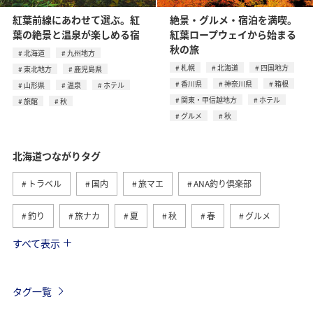
紅葉前線にあわせて選ぶ。紅
絶景・グルメ・宿泊を満喫。
葉の絶景と温泉が楽しめる宿
紅葉ロープウェイから始まる
秋の旅
北海道
九州地方
札幌
北海道
四国地方
東北地方
鹿児島県
香川県
神奈川県
箱根
山形県
温泉
ホテル
関東・甲信越地方
ホテル
旅館
秋
グルメ
秋
北海道つながりタグ
トラベル
国内
旅マエ
ANA釣り倶楽部
釣り
旅ナカ
夏
秋
春
グルメ
すべて表示
湖
トラウト
冬
川
自然・植物
海
アクティビティ
ライフ
家族旅行
タグ一覧
福岡県
ショッピング＆ライフ
東京都
趣味