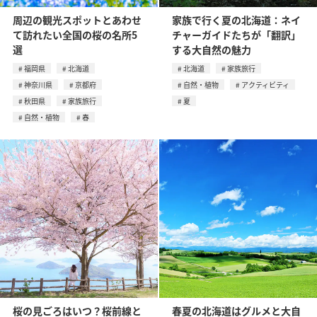
周辺の観光スポットとあわせ
家族で行く夏の北海道：ネイ
て訪れたい全国の桜の名所5
チャーガイドたちが「翻訳」
選
する大自然の魅力
福岡県
北海道
北海道
家族旅行
神奈川県
京都府
自然・植物
アクティビティ
秋田県
家族旅行
夏
自然・植物
春
桜の見ごろはいつ？桜前線と
春夏の北海道はグルメと大自