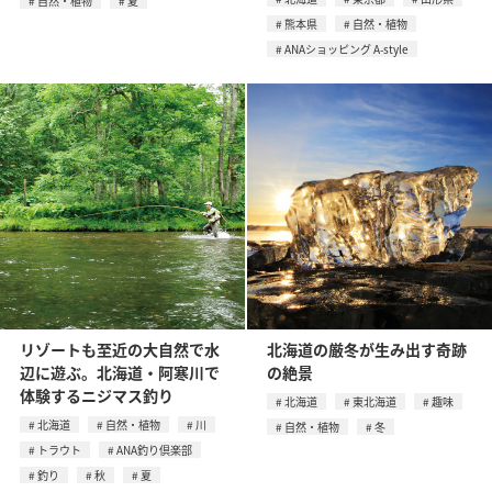
自然・植物
夏
熊本県
自然・植物
ANAショッピング A-style
リゾートも至近の大自然で水
北海道の厳冬が生み出す奇跡
辺に遊ぶ。北海道・阿寒川で
の絶景
体験するニジマス釣り
北海道
東北海道
趣味
北海道
自然・植物
川
自然・植物
冬
トラウト
ANA釣り倶楽部
釣り
秋
夏