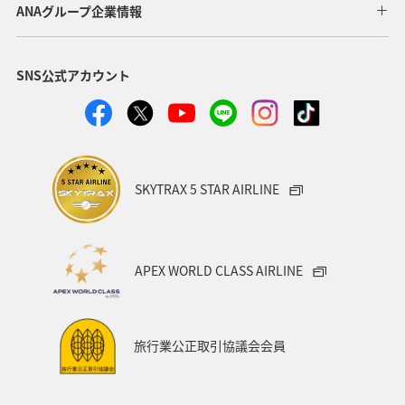
ANAグループ企業情報
秋田県
神奈川県
青森県
釧路
東北海道
SNS公式アカウント
熊本県
香川県
京都府
スキー・スノボ
兵庫県
旅館
日常
ANAのふるさと納税
富山県
静岡県
空港グルメ
SKYTRAX 5 STAR AIRLINE
ANAショッピング A-style
歴史・文化・芸術
一人旅
世界遺産
長崎県
沖縄県
東北地方
APEX WORLD CLASS AIRLINE
カップル
関東・甲信越地方
四国地方
広島県
鹿児島県
沖縄
旭川
九州地方
紅葉
旅行業公正取引協議会会員
秋のアクティビティ
マイルを貯める
富良野