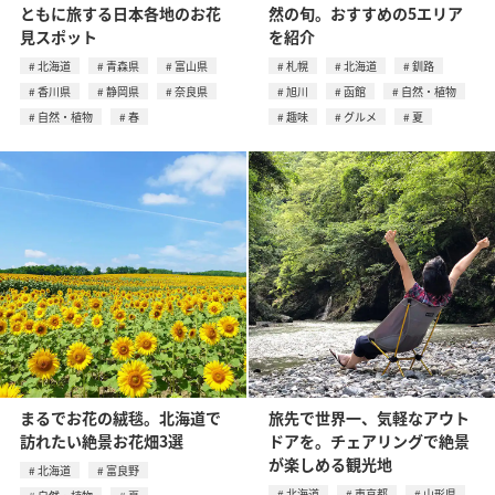
ともに旅する日本各地のお花
然の旬。おすすめの5エリア
見スポット
を紹介
北海道
青森県
富山県
札幌
北海道
釧路
香川県
静岡県
奈良県
旭川
函館
自然・植物
自然・植物
春
趣味
グルメ
夏
まるでお花の絨毯。北海道で
旅先で世界一、気軽なアウト
訪れたい絶景お花畑3選
ドアを。チェアリングで絶景
が楽しめる観光地
北海道
富良野
北海道
東京都
山形県