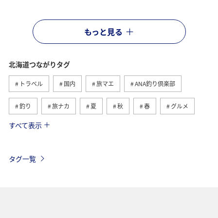
もっと見る
北海道つながりタグ
トラベル
国内
旅マエ
ANA釣り倶楽部
釣り
旅ナカ
夏
秋
春
グルメ
すべて表示
湖
トラウト
冬
川
自然・植物
海
アクティビティ
ライフ
家族旅行
タグ一覧
福岡県
ショッピング＆ライフ
東京都
趣味
山形県
ワーケーション
ホテル
温泉
札幌
函館
ワカサギ
知床
千葉県