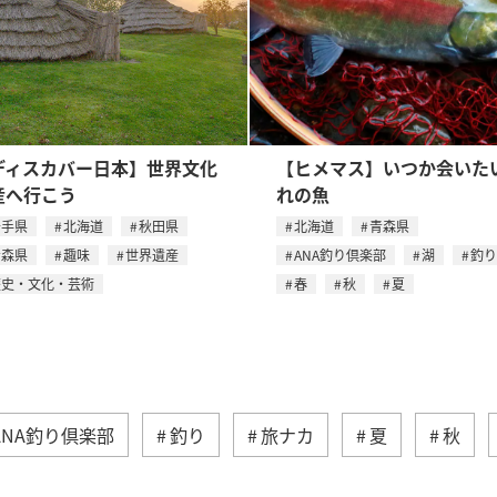
ディスカバー日本】世界文化
【ヒメマス】いつか会いた
産へ行こう
れの魚
岩手県
北海道
秋田県
北海道
青森県
青森県
趣味
世界遺産
ANA釣り倶楽部
湖
釣り
歴史・文化・芸術
春
秋
夏
ANA釣り倶楽部
釣り
旅ナカ
夏
秋
自然・植物
海
アクティビティ
ライフ