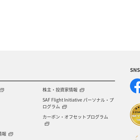
趣味
山形県
ワーケーション
ホテル
秋田県
神奈川県
青森県
釧路
東北海道
日常
ANAのふるさと納税
富山県
静岡
SN
化・芸術
一人旅
世界遺産
長崎県
沖
広島県
鹿児島県
沖縄
旭川
九州地方
株主・投資家情報
SAF Flight Initiative パーソナル・プ
県
冬の北海道旅行
洞爺湖
愛知県
大阪
ログラム
カーボン・オフセットプログラム
石垣
奈良県
新潟県
三重県
お祭り・イ
情報
島根県
サイクリング
ゴールデンウィーク