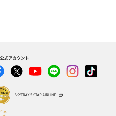
温泉
札幌
函館
熊本県
香川県
京都府
県
空港グルメ
S公式アカウント
縄県
東北地方
カップル
紅葉
秋のアクティビティ
府
宮城県
愛媛県
SKYTRAX 5 STAR AIRLINE
ベント
神戸
小樽
箱根
北海道の旅ナカ
ANAグルメマイル