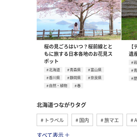
桜の見ごろはいつ？桜前線とと
【
もに旅する日本各地のお花見ス
遺
ポット
北海道
青森県
富山県
香川県
静岡県
奈良県
自然・植物
春
北海道つながりタグ
トラベル
国内
旅マエ
すべて表示
湖
トラウト
冬
川