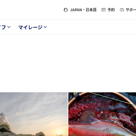
JAPAN
・日本語
予約
サポ
イフ
マイレージ