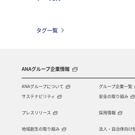
ショッピング＆ライフ
東京都
タグ一覧
ワカサギ
知床
千葉県
スキー・スノボ
兵庫県
旅館
ANAショッピング A-style
歴史・文
ANAグループ企業情報
関東・甲信越地方
四国地方
ANAグループについて
グループ企業一覧
サステナビリティ
安全の取り組み
マイルを貯める
富良野
高知
プレスリリース
採用情報
飛行機
仙台
年末年始
地域創生の取り組み
法人・自治体向け
マイルを使う
夜景
長野県