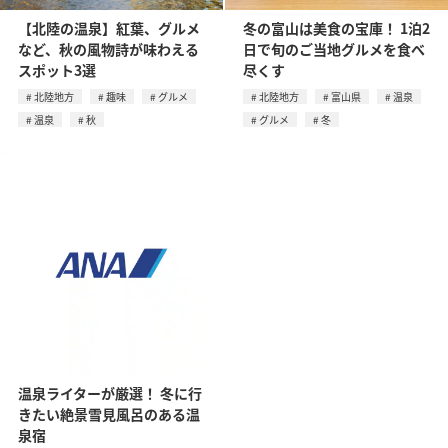
【北陸の温泉】紅葉、グルメ
冬の富山は美食の宝庫！ 1泊2
など、秋の風物詩が味わえる
日で旬のご当地グルメを食べ
スポット3選
尽くす
北陸地方
趣味
グルメ
北陸地方
富山県
温泉
温泉
秋
グルメ
冬
温泉ライターが厳選！ 冬に行
きたい絶景雪見風呂のある温
泉宿