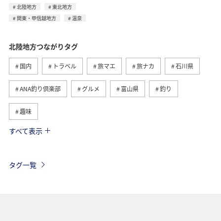
北陸地方
東北地方
関東・甲信越地方
温泉
北陸地方つながりタグ
国内
トラベル
旅マエ
旅ナカ
石川県
ANA釣り倶楽部
グルメ
富山県
釣り
趣味
すべて表示
金沢
福井県
温泉
川
東北地方
東海地方
自然・植物
九州地方
四国地方
タグ一覧
アクティビティ
海
冬
夏
関東・甲信越地方
静岡県
秋
散歩