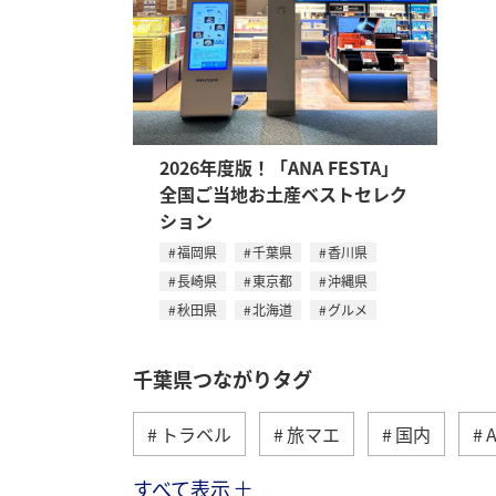
2026年度版！「ANA FESTA」
全国ご当地お土産ベストセレク
ション
福岡県
千葉県
香川県
長崎県
東京都
沖縄県
秋田県
北海道
グルメ
千葉県つながりタグ
トラベル
旅マエ
国内
すべて表示
海
北海道
ホテル
静岡