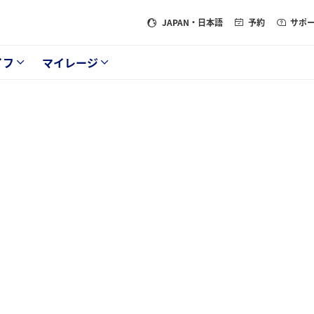
JAPAN
・日本語
予約
サポ
イフ
マイレージ