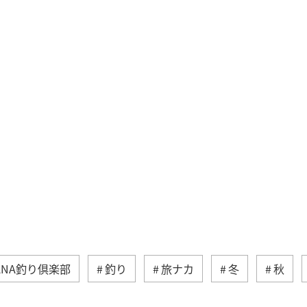
ANA釣り倶楽部
釣り
旅ナカ
冬
秋
県
春
夏
グルメ
福岡県
ライフ