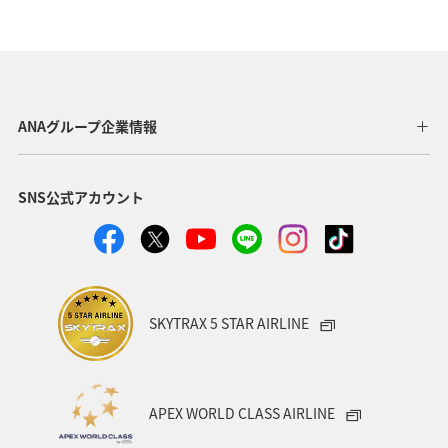
温泉
神奈川県
南伊豆
山口県
ショッピング＆ライフ
香川県
沖縄県
秋田県
三重県
札幌
お祭り・イベント
兵庫県
ANAグループ企業情報
広島県
神戸
新潟県
秋のアクティビティ
SNS公式アカウント
キャンプ・グランピング
群馬県
ワカサギ
湖
川
SKYTRAX 5 STAR AIRLINE
APEX WORLD CLASS AIRLINE