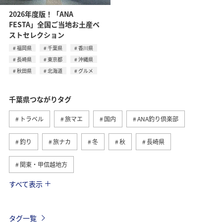
2026年度版！「ANA
FESTA」全国ご当地お土産ベ
ストセレクション
福岡県
千葉県
香川県
長崎県
東京都
沖縄県
秋田県
北海道
グルメ
千葉県つながりタグ
トラベル
旅マエ
国内
ANA釣り倶楽部
釣り
旅ナカ
冬
秋
長崎県
関東・甲信越地方
すべて表示
海
北海道
ホテル
静岡県
春
夏
グルメ
福岡県
ライフ
東京都
茨城県
タグ一覧