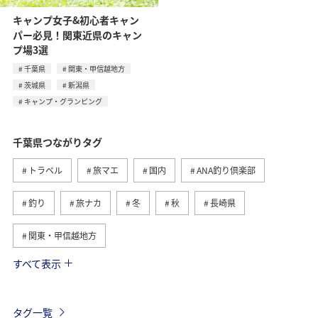
キャンプ女子&初心者キャン
パー必見！関東近県のキャン
プ場3選
千葉県
関東・甲信越地方
茨城県
新潟県
キャンプ・グランピング
千葉県つながりタグ
トラベル
旅マエ
国内
ANA釣り倶楽部
釣り
旅ナカ
冬
秋
長崎県
関東・甲信越地方
すべて表示
海
北海道
ホテル
静岡県
春
夏
グルメ
福岡県
ライフ
東京都
茨城県
タグ一覧