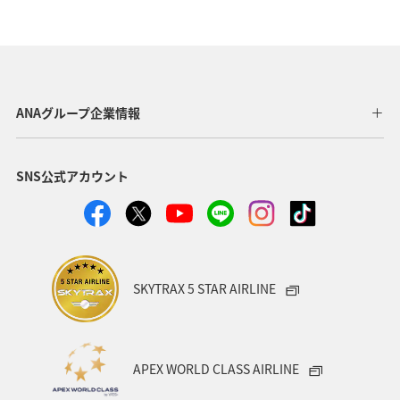
温泉
神奈川県
南伊豆
山口県
ショッピング＆ライフ
香川県
沖縄県
秋田県
三重県
札幌
お祭り・イベント
兵庫県
ANAグループ企業情報
広島県
神戸
新潟県
秋のアクティビティ
SNS公式アカウント
キャンプ・グランピング
群馬県
ワカサギ
湖
川
SKYTRAX 5 STAR AIRLINE
APEX WORLD CLASS AIRLINE