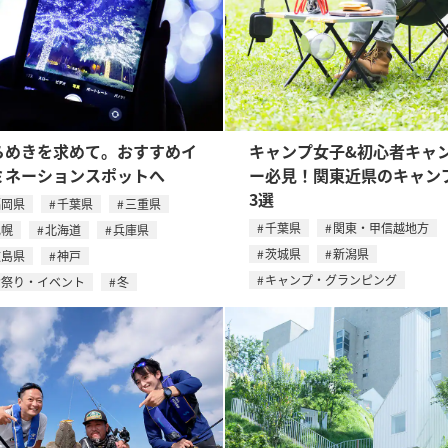
らめきを求めて。おすすめイ
キャンプ女子&初心者キャ
ミネーションスポットへ
ー必見！関東近県のキャン
3選
福岡県
千葉県
三重県
千葉県
関東・甲信越地方
札幌
北海道
兵庫県
茨城県
新潟県
広島県
神戸
キャンプ・グランピング
お祭り・イベント
冬