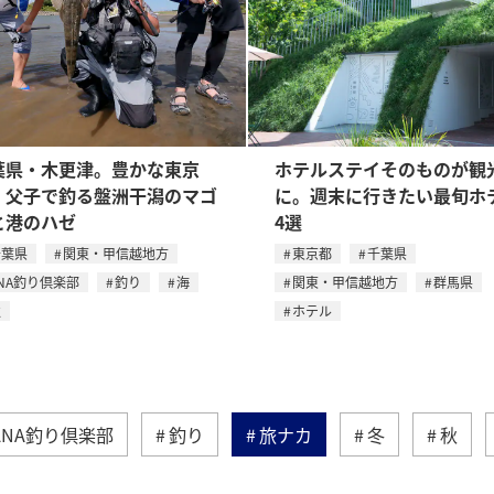
葉県・木更津。豊かな東京
ホテルステイそのものが観
。父子で釣る盤洲干潟のマゴ
に。週末に行きたい最旬ホ
と港のハゼ
4選
千葉県
関東・甲信越地方
東京都
千葉県
NA釣り倶楽部
釣り
海
関東・甲信越地方
群馬県
秋
ホテル
ANA釣り倶楽部
釣り
旅ナカ
冬
秋