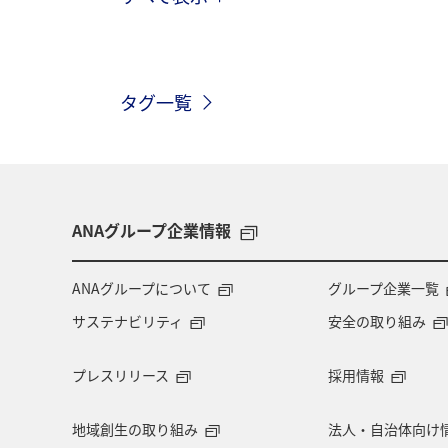
海
北海道
ホテル
静岡
神奈川県
南伊豆
山口県
タグ一覧
お祭り・イベント
兵庫県
広
ワカサギ
湖
川
ANAグループ企業情報
ANAグループについて
グループ企業一覧
サステナビリティ
安全の取り組み
プレスリリース
採用情報
地域創生の取り組み
法人・自治体向け