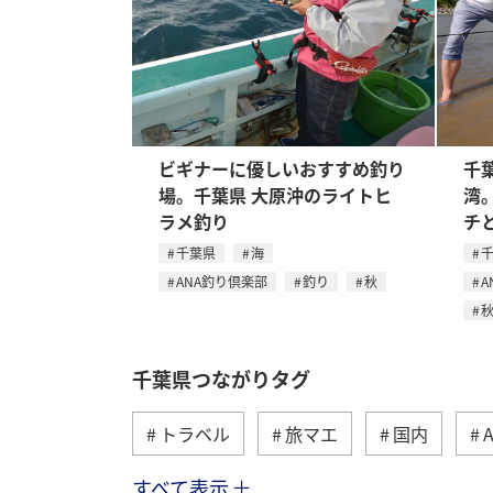
ビギナーに優しいおすすめ釣り
千
場。千葉県 大原沖のライトヒ
湾
ラメ釣り
チ
千葉県
海
ANA釣り倶楽部
釣り
秋
A
千葉県つながりタグ
トラベル
旅マエ
国内
すべて表示