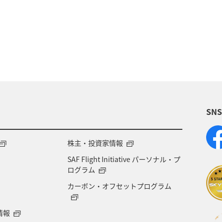
県
春
夏
グルメ
福岡県
ライフ
ショッピング＆ライフ
香川県
沖縄県
秋田
島県
神戸
新潟県
秋のアクティビティ
SN
株主・投資家情報
SAF Flight Initiative パーソナル・プ
ログラム
カーボン・オフセットプログラム
情報