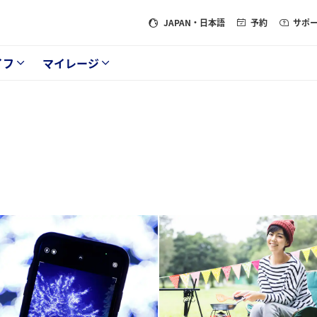
JAPAN
・日本語
予約
サポ
イフ
マイレージ